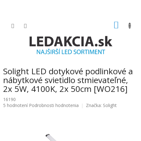
Prejsť
na
obsah
NÁKU
KOŠÍK
Solight LED dotykové podlinkové a
nábytkové svietidlo stmievateľné,
2x 5W, 4100K, 2x 50cm [WO216]
16190
Priemerné
5 hodnotení
Podrobnosti hodnotenia
Značka:
Solight
hodnotenie
produktu
je
4.8
z
5