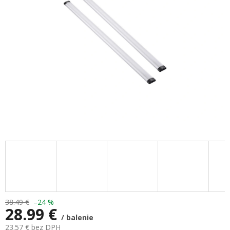
hviezdičiek.
38.49 €
–24 %
28.99 €
/ balenie
23.57 € bez DPH