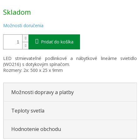
Jednotková
Skladom
cena:
Možnosti doručenia
Pridať do košíka
LED stmievateľné podlinkové a nábytkové lineárne svietidlo
(WO216) s dotykovým spínačom.
Rozmery: 2x: 500 x 25 x 9mm
Možnosti dopravy a platby
Teploty svetla
Hodnotenie obchodu