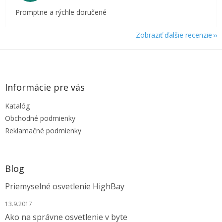
Promptne a rýchle doručené
Zobraziť ďalšie recenzie
Z
á
p
ä
Informácie pre vás
t
Katalóg
i
e
Obchodné podmienky
Reklamačné podmienky
Blog
Priemyselné osvetlenie HighBay
13.9.2017
Ako na správne osvetlenie v byte