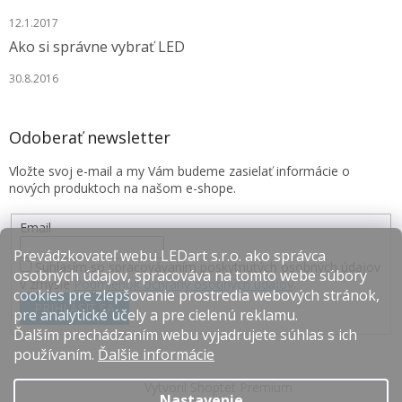
12.1.2017
Ako si správne vybrať LED
30.8.2016
Odoberať newsletter
Vložte svoj e-mail a my Vám budeme zasielať informácie o
nových produktoch na našom e-shope.
Email
Prevádzkovateľ webu LEDart s.r.o. ako správca
Súhlasím so spracovávaním poskytnutých osobných údajov
osobných údajov, spracováva na tomto webe súbory
v zmysle
Podmienok ochrany osobných údajov
.
cookies pre zlepšovanie prostredia webových stránok,
PRIHLÁSIŤ SA
pre analytické účely a pre cielenú reklamu.
Ďalším prechádzaním webu vyjadrujete súhlas s ich
používaním.
Ďalšie informácie
Vytvoril Shoptet Premium
Nastavenie