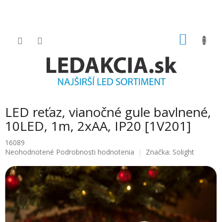
Prejsť
na
obsah
NÁKU
KOŠÍK
LED reťaz, vianočné gule bavlnené,
10LED, 1m, 2xAA, IP20 [1V201]
16089
Priemerné
Neohodnotené
Podrobnosti hodnotenia
Značka:
Solight
hodnotenie
produktu
je
0.0
z
5
hviezdičiek.