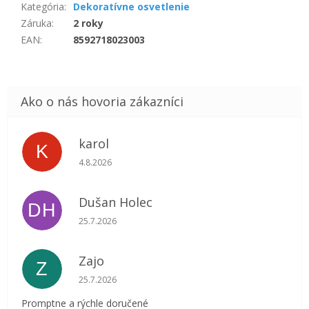
Kategória
:
Dekoratívne osvetlenie
Záruka
:
2 roky
EAN
:
8592718023003
karol
K
Hodnotenie obchodu je 5 z 5 hviezdičiek.
4.8.2026
Dušan Holec
DH
Hodnotenie obchodu je 5 z 5 hviezdičiek.
25.7.2026
Zajo
Z
Hodnotenie obchodu je 5 z 5 hviezdičiek.
25.7.2026
Promptne a rýchle doručené