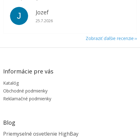
Jozef
J
Hodnotenie obchodu je 5 z 5 hviezdičiek.
25.7.2026
Zobraziť ďalšie recenzie
Z
á
p
ä
Informácie pre vás
t
Katalóg
i
e
Obchodné podmienky
Reklamačné podmienky
Blog
Priemyselné osvetlenie HighBay