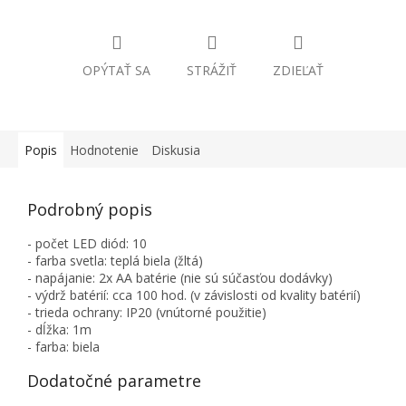
OPÝTAŤ SA
STRÁŽIŤ
ZDIEĽAŤ
Popis
Hodnotenie
Diskusia
Podrobný popis
- počet LED diód: 10
- farba svetla: teplá biela (žltá)
- napájanie: 2x AA batérie (nie sú súčasťou dodávky)
- výdrž batérií: cca 100 hod. (v závislosti od kvality batérií)
- trieda ochrany: IP20 (vnútorné použitie)
- dĺžka: 1m
- farba: biela
Dodatočné parametre