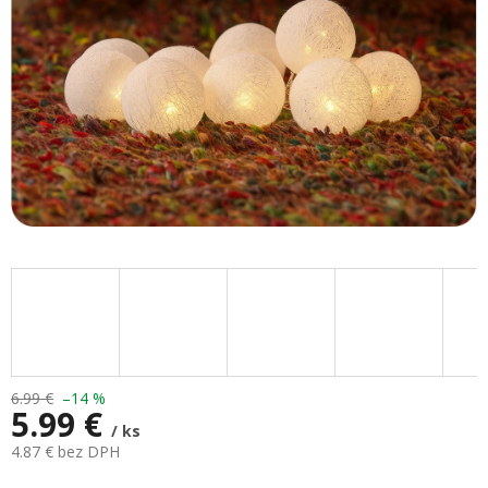
6.99 €
–14 %
5.99 €
/ ks
4.87 € bez DPH
Jednotková