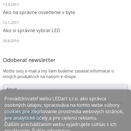
13.9.2017
Ako na správne osvetlenie v byte
12.1.2017
Ako si správne vybrať LED
30.8.2016
Odoberať newsletter
Vložte svoj e-mail a my Vám budeme zasielať informácie o
nových produktoch na našom e-shope.
Email
Prevádzkovateľ webu LEDart s.r.o. ako správca
Súhlasím so spracovávaním poskytnutých osobných údajov
osobných údajov, spracováva na tomto webe súbory
v zmysle
Podmienok ochrany osobných údajov
.
cookies pre zlepšovanie prostredia webových stránok,
PRIHLÁSIŤ SA
pre analytické účely a pre cielenú reklamu.
Ďalším prechádzaním webu vyjadrujete súhlas s ich
používaním.
Ďalšie informácie