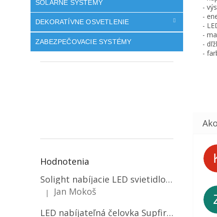
SOLÁRNE SYSTÉMY
- vý
- en
DEKORATÍVNE OSVETLENIE
- LE
- mat
ZABEZPEČOVACIE SYSTÉMY
- dľ
- fa
Hodnotenia
Solight nabíjacie LED svietidlo, 600lm, 2200mAh Li-Ion, USB nabíjanie [WN22]
Jan Mokoš
|
Hodnotenie produktu je 5 z 5 hviezdičiek.
LED nabíjateľná čelovka Supfire HL06, 3 módy + SOS + senzor, nabíjanie cez Micro-USB, 5W, 500lm, 300m