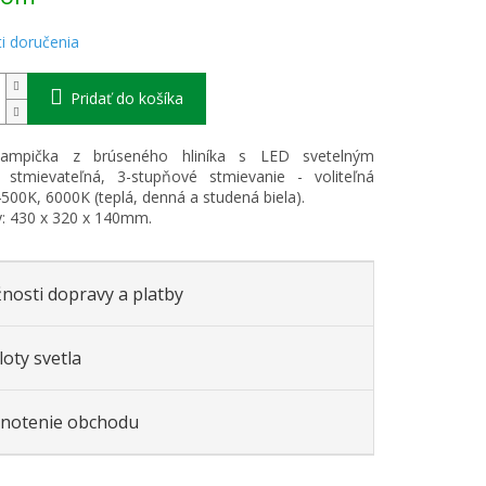
i doručenia
Pridať do košíka
lampička z brúseného hliníka s LED svetelným
 stmievateľná, 3-stupňové stmievanie - voliteľná
500K, 6000K (teplá, denná a studená biela).
: 430 x 320 x 140mm.
nosti dopravy a platby
oty svetla
notenie obchodu