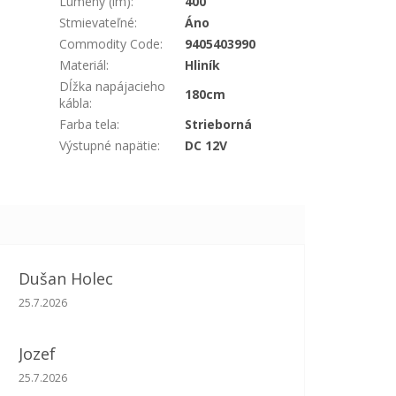
Lumeny (lm)
:
400
Stmievateľné
:
Áno
Commodity Code
:
9405403990
Materiál
:
Hliník
Dĺžka napájacieho
180cm
kábla
:
Farba tela
:
Strieborná
Výstupné napätie
:
DC 12V
Dušan Holec
Hodnotenie obchodu je 5 z 5 hviezdičiek.
25.7.2026
Jozef
Hodnotenie obchodu je 5 z 5 hviezdičiek.
25.7.2026