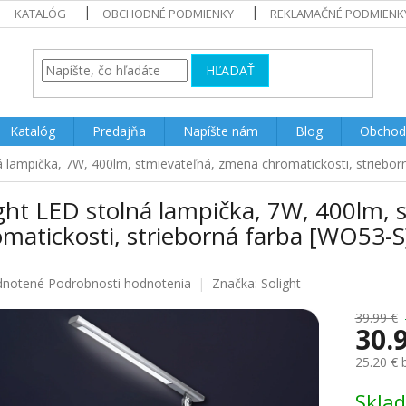
KATALÓG
OBCHODNÉ PODMIENKY
REKLAMAČNÉ PODMIENK
HĽADAŤ
Katalóg
Predajňa
Napíšte nám
Blog
Obchod
á lampička, 7W, 400lm, stmievateľná, zmena chromatickosti, striebo
ght LED stolná lampička, 7W, 400lm,
matickosti, strieborná farba [WO53-S
rné
notené
Podrobnosti hodnotenia
Značka:
Solight
enie
u
39.99 €
30.
25.20 €
Jednotk
Skla
iek.
cena: