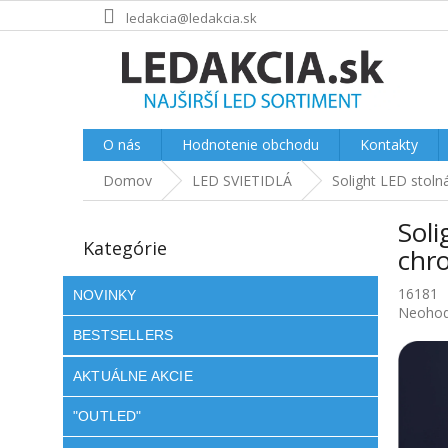
Prejsť
ledakcia@ledakcia.sk
na
obsah
O nás
Hodnotenie obchodu
Kontakty
Domov
LED SVIETIDLÁ
Solight LED stoln
B
Soli
o
Preskočiť
Kategórie
kategórie
č
chro
n
16181
ý
NOVINKY
Prieme
Neohod
p
hodnot
BESTSELLERS
a
produkt
n
je
AKTUÁLNE AKCIE
e
0.0
l
z
"OUTLED"
5
hviezdič