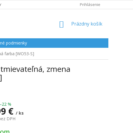
Y
Prihlásenie
NÁKUPNÝ
Prázdny košík
KOŠÍK
né podmienky
rná farba [WO53-S]
 stmievateľná, zmena
]
–22 %
99 €
/ ks
 bez DPH
ová
dom