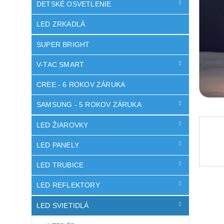
DETSKÉ OSVETLENIE
LED ZRKADLÁ
SUPER BRIGHT
V-TAC SMART
CREE - 6 ROKOV ZÁRUKA
SAMSUNG - 5 ROKOV ZÁRUKA
LED ŽIAROVKY
LED PANELY
LED TRUBICE
LED REFLEKTORY
LED SVIETIDLÁ