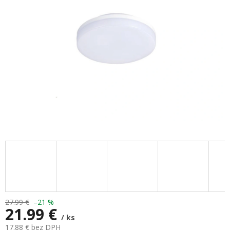
hviezdičiek.
27.99 €
–21 %
21.99 €
/ ks
17.88 € bez DPH