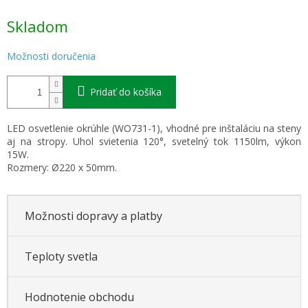
Jednotková
Skladom
cena:
Možnosti doručenia
Pridať do košíka
LED osvetlenie okrúhle (WO731-1), vhodné pre inštaláciu na steny
aj na stropy. Uhol svietenia 120°, svetelný tok 1150lm, výkon
15W.
Rozmery: Ø220 x 50mm.
Možnosti dopravy a platby
Teploty svetla
Hodnotenie obchodu