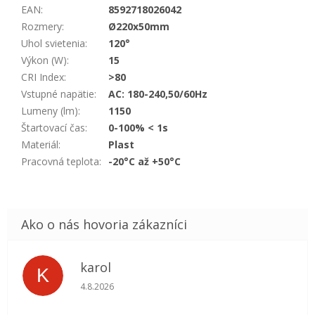
EAN
:
8592718026042
Rozmery
:
Ø220x50mm
Uhol svietenia
:
120°
Výkon (W)
:
15
CRI Index
:
>80
Vstupné napätie
:
AC: 180-240,50/60Hz
Lumeny (lm)
:
1150
Štartovací čas
:
0-100% < 1s
Materiál
:
Plast
Pracovná teplota
:
-20°C až +50°C
karol
K
Hodnotenie obchodu je 5 z 5 hviezdičiek.
4.8.2026