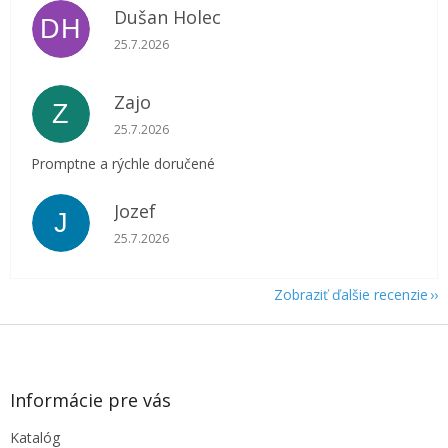
Dušan Holec
DH
Hodnotenie obchodu je 5 z 5 hviezdičiek.
25.7.2026
Zajo
Z
Hodnotenie obchodu je 5 z 5 hviezdičiek.
25.7.2026
Promptne a rýchle doručené
Jozef
J
Hodnotenie obchodu je 5 z 5 hviezdičiek.
25.7.2026
Zobraziť ďalšie recenzie
Z
á
p
ä
Informácie pre vás
t
Katalóg
i