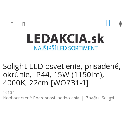
Prejsť
na
obsah
NÁKU
KOŠÍK
Solight LED osvetlenie, prisadené,
okrúhle, IP44, 15W (1150lm),
4000K, 22cm [WO731-1]
16134
Priemerné
Neohodnotené
Podrobnosti hodnotenia
Značka:
Solight
hodnotenie
produktu
je
0.0
z
5