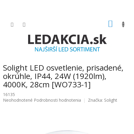
Prejsť
na
obsah
NÁKU
KOŠÍK
Solight LED osvetlenie, prisadené,
okrúhle, IP44, 24W (1920lm),
4000K, 28cm [WO733-1]
16135
Priemerné
Neohodnotené
Podrobnosti hodnotenia
Značka:
Solight
hodnotenie
produktu
je
0.0
z
5