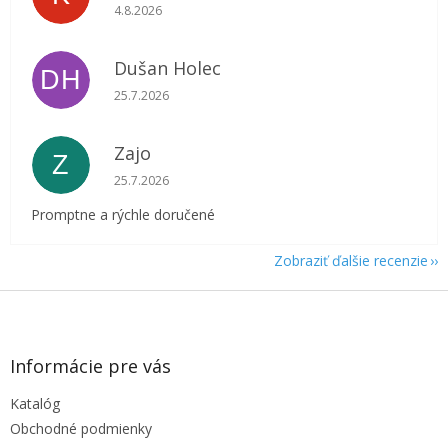
Hodnotenie obchodu je 5 z 5 hviezdičiek.
4.8.2026
Dušan Holec
DH
Hodnotenie obchodu je 5 z 5 hviezdičiek.
25.7.2026
Zajo
Z
Hodnotenie obchodu je 5 z 5 hviezdičiek.
25.7.2026
Promptne a rýchle doručené
Zobraziť ďalšie recenzie
Z
á
p
ä
Informácie pre vás
t
Katalóg
i
e
Obchodné podmienky