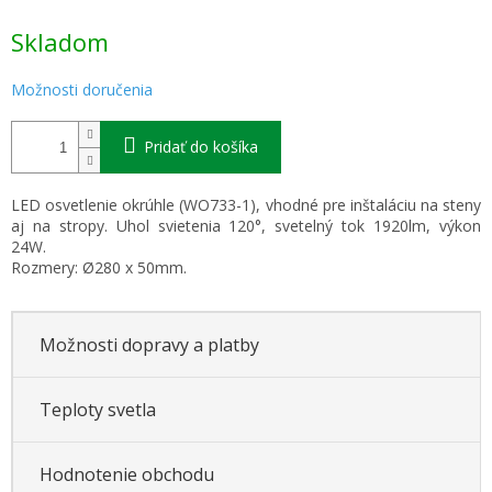
Jednotková
Skladom
cena:
Možnosti doručenia
Pridať do košíka
LED osvetlenie okrúhle (WO733-1), vhodné pre inštaláciu na steny
aj na stropy. Uhol svietenia 120°, svetelný tok 1920lm, výkon
24W.
Rozmery: Ø280 x 50mm.
Možnosti dopravy a platby
Teploty svetla
Hodnotenie obchodu