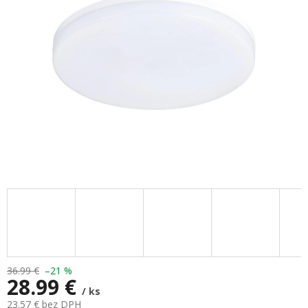
hviezdičiek.
36.99 €
–21 %
28.99 €
/ ks
23.57 € bez DPH