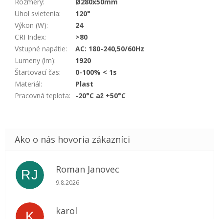
Rozmery
:
Ø280x50mm
Uhol svietenia
:
120°
Výkon (W)
:
24
CRI Index
:
>80
Vstupné napätie
:
AC: 180-240,50/60Hz
Lumeny (lm)
:
1920
Štartovací čas
:
0-100% < 1s
Materiál
:
Plast
Pracovná teplota
:
-20°C až +50°C
Roman Janovec
RJ
Hodnotenie obchodu je 5 z 5 hviezdičiek.
9.8.2026
karol
K