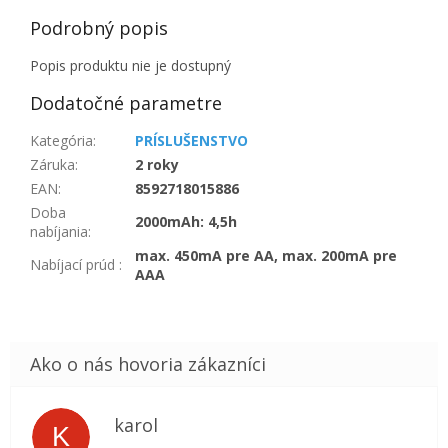
Podrobný popis
Popis produktu nie je dostupný
Dodatočné parametre
Kategória
:
PRÍSLUŠENSTVO
Záruka
:
2 roky
EAN
:
8592718015886
Doba
2000mAh: 4,5h
nabíjania
:
max. 450mA pre AA, max. 200mA pre
Nabíjací prúd
:
AAA
karol
K
Hodnotenie obchodu je 5 z 5 hviezdičiek.