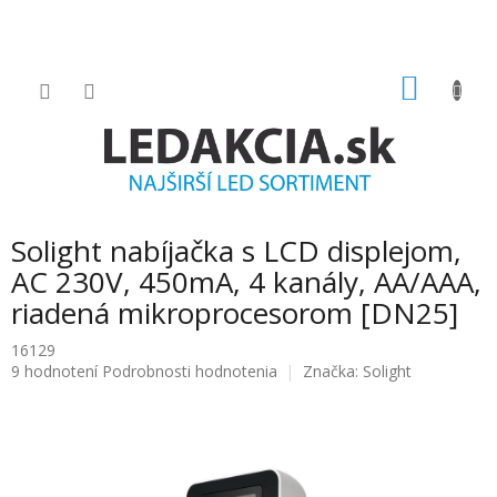
Prejsť
na
obsah
NÁKU
KOŠÍK
Solight nabíjačka s LCD displejom,
AC 230V, 450mA, 4 kanály, AA/AAA,
riadená mikroprocesorom [DN25]
16129
Priemerné
9 hodnotení
Podrobnosti hodnotenia
Značka:
Solight
hodnotenie
produktu
je
5.0
z
5