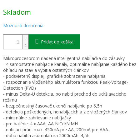
Jednotková
Skladom
cena:
Možnosti doručenia
Pridať do košíka
Mikroprocesorom riadená inteligentná nabíjačka do zásuvky
- 4 samostatné nabíjacie kanály, optimálne nabíjanie každého bez
ohľadu na stav a vybitia ostatných článkov
- podsvietený displej, grafické zobrazenie nabíjania
- rozpoznanie vloženého akumulátora funkciou Peak-Voltage-
Detection (PVD)
- minus Delta-U detekcia, po nabití prechod do udržiavacieho
režimu
- bezpečnostný časovač ukončí nabíjanie po 6,5h
- detekcia poškodených, nenabíjacích a zle vložených článkov
- minimálne zahrievanie nabíjačky
- pre batérie: 4 x AAA, AA NiCd/NiMH
- nabíjací prúd: max. 450mA pre AA, 200mA pre AAA
- doba nabitia akumulátora 2000mAh: 4,5h