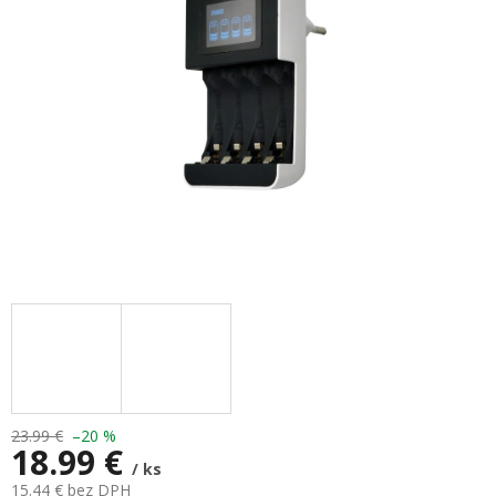
hviezdičiek.
23.99 €
–20 %
18.99 €
/ ks
15.44 € bez DPH