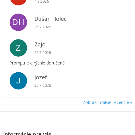
4.8.2026
Dušan Holec
DH
Hodnotenie obchodu je 5 z 5 hviezdičiek.
25.7.2026
Zajo
Z
Hodnotenie obchodu je 5 z 5 hviezdičiek.
25.7.2026
Promptne a rýchle doručené
Jozef
J
Hodnotenie obchodu je 5 z 5 hviezdičiek.
25.7.2026
Zobraziť ďalšie recenzie
Z
á
p
ä
Informácie pre vás