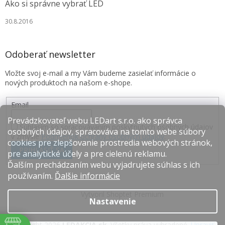
Ako si správne vybrať LED
30.8.2016
Odoberať newsletter
Vložte svoj e-mail a my Vám budeme zasielať informácie o
nových produktoch na našom e-shope.
Email
Prevádzkovateľ webu LEDart s.r.o. ako správca
Súhlasím so spracovávaním poskytnutých osobných údajov
osobných údajov, spracováva na tomto webe súbory
v zmysle
Podmienok ochrany osobných údajov
.
cookies pre zlepšovanie prostredia webových stránok,
PRIHLÁSIŤ SA
pre analytické účely a pre cielenú reklamu.
Ďalším prechádzaním webu vyjadrujete súhlas s ich
používaním.
Ďalšie informácie
Vytvoril Shoptet Premium
Nastavenie
Copyright 2026
LEDAKCIA.sk
. Všetky práva vyhradené.
Upraviť