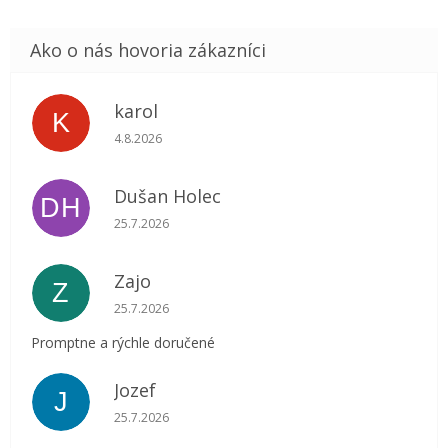
karol
K
Hodnotenie obchodu je 5 z 5 hviezdičiek.
4.8.2026
Dušan Holec
DH
Hodnotenie obchodu je 5 z 5 hviezdičiek.
25.7.2026
Zajo
Z
Hodnotenie obchodu je 5 z 5 hviezdičiek.
25.7.2026
Promptne a rýchle doručené
Jozef
J
Hodnotenie obchodu je 5 z 5 hviezdičiek.
25.7.2026