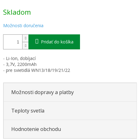
Jednotková
Skladom
cena:
Možnosti doručenia
Pridať do košíka
- Li-Ion, dobíjací
- 3,7V, 2200mAh
- pre svietidlá WN13/18/19/21/22
Možnosti dopravy a platby
Teploty svetla
Hodnotenie obchodu