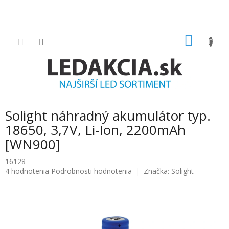
Prejsť
na
obsah
NÁKU
KOŠÍK
Solight náhradný akumulátor typ.
18650, 3,7V, Li-Ion, 2200mAh
[WN900]
16128
Priemerné
4 hodnotenia
Podrobnosti hodnotenia
Značka:
Solight
hodnotenie
produktu
je
5.0
z
5