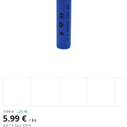
hviezdičiek.
7.99 €
–25 %
5.99 €
/ ks
4.87 € bez DPH