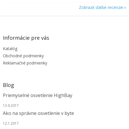
Zobraziť ďalšie recenzie
Z
á
p
ä
Informácie pre vás
t
Katalóg
i
e
Obchodné podmienky
Reklamačné podmienky
Blog
Priemyselné osvetlenie HighBay
13.9.2017
Ako na správne osvetlenie v byte
12.1.2017