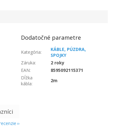
Dodatočné parametre
KÁBLE, PÚZDRA,
Kategória
:
SPOJKY
Záruka
:
2 roky
EAN
:
8595092115371
Dĺžka
2m
kábla
:
 recenzie