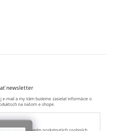
ť newsletter
oj e-mail a my Vám budeme zasielať informácie o
oduktoch na našom e-shope.
sím so spracovávaním poskytnutých osobných