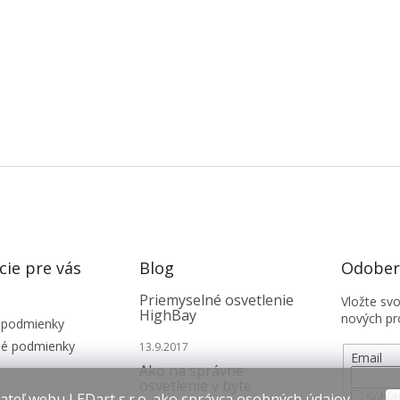
cie pre vás
Blog
Odobera
Priemyselné osvetlenie
Vložte sv
HighBay
nových pr
 podmienky
é podmienky
13.9.2017
Email
Ako na správne
osvetlenie v byte
Súhla
teľ webu LEDart s.r.o. ako správca osobných údajov,