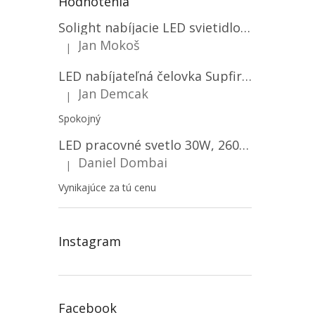
Hodnotenia
Solight nabíjacie LED svietidlo, 600lm, 2200mAh Li-Ion, USB nabíjanie [WN22]
Jan Mokoš
|
Hodnotenie produktu je 5 z 5 hviezdičiek.
LED nabíjateľná čelovka Supfire HL06, 3 módy + SOS + senzor, nabíjanie cez Micro-USB, 5W, 500lm, 300m
Jan Demcak
|
Hodnotenie produktu je 5 z 5 hviezdičiek.
Spokojný
LED pracovné svetlo 30W, 2600LM, 12V/24V, IP67/2-PACK! [LB0087]
Daniel Dombai
|
Hodnotenie produktu je 5 z 5 hviezdičiek.
Vynikajúce za tú cenu
Instagram
Facebook