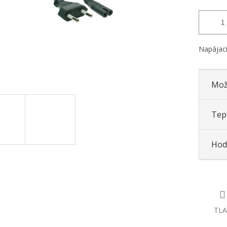
Napájací
Mož
Tepl
Hod
TLA