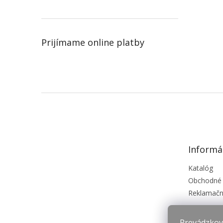
Prijímame online platby
Z
á
p
ä
t
Informá
i
e
Katalóg
Obchodné
Reklamačn
Prevádzkova