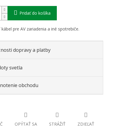
Pridať do košíka
 kábel pre AV zariadenia a iné spotrebiče.
nosti dopravy a platby
oty svetla
notenie obchodu
Č
OPÝTAŤ SA
STRÁŽIŤ
ZDIEĽAŤ