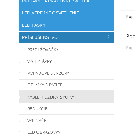
PRÍDAVNÉ A PRACOVNÉ SVETLÁ
LED VEREJNÉ OSVETLENIE
Popi
LED PÁSKY
Pod
PRÍSLUŠENSTVO
Popi
PREDLŽOVAČKY
VYCHYTÁVKY
POHYBOVÉ SENZORY
OBJÍMKY A PÄTICE
KÁBLE, PÚZDRA, SPOJKY
REDUKCIE
VYPÍNAČE
LED OBRAZOVKY