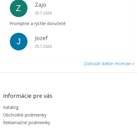
Zajo
Z
Hodnotenie obchodu je 5 z 5 hviezdičiek.
25.7.2026
Promptne a rýchle doručené
Jozef
J
Hodnotenie obchodu je 5 z 5 hviezdičiek.
25.7.2026
Zobraziť ďalšie recenzie
Z
á
p
ä
Informácie pre vás
t
Katalóg
i
e
Obchodné podmienky
Reklamačné podmienky