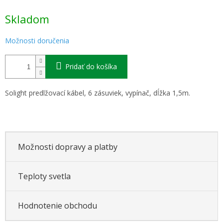
Jednotková
Skladom
cena:
Možnosti doručenia
Pridať do košíka
Solight predlžovací kábel, 6 zásuviek, vypínač, dĺžka 1,5m.
Možnosti dopravy a platby
Teploty svetla
Hodnotenie obchodu