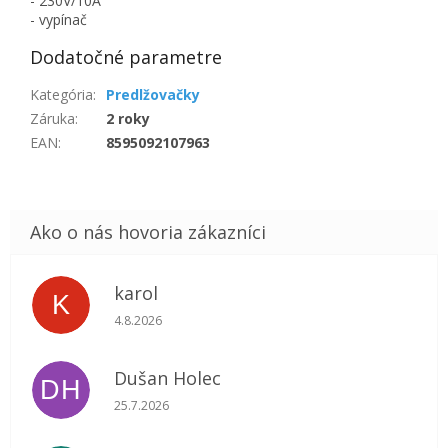
- 230V/10A
- vypínač
Dodatočné parametre
Kategória
:
Predlžovačky
Záruka
:
2 roky
EAN
:
8595092107963
karol
K
Hodnotenie obchodu je 5 z 5 hviezdičiek.
4.8.2026
Dušan Holec
DH
Hodnotenie obchodu je 5 z 5 hviezdičiek.
25.7.2026