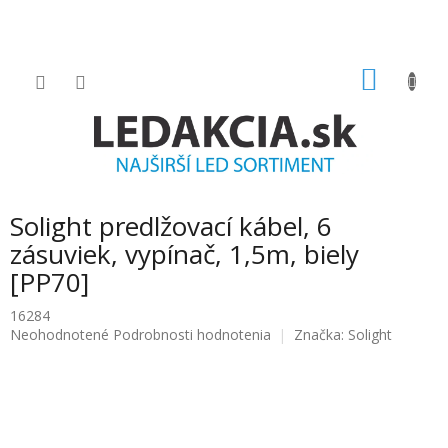
Prejsť
na
obsah
NÁKU
KOŠÍK
Solight predlžovací kábel, 6
zásuviek, vypínač, 1,5m, biely
[PP70]
16284
Priemerné
Neohodnotené
Podrobnosti hodnotenia
Značka:
Solight
hodnotenie
produktu
je
0.0
z
5