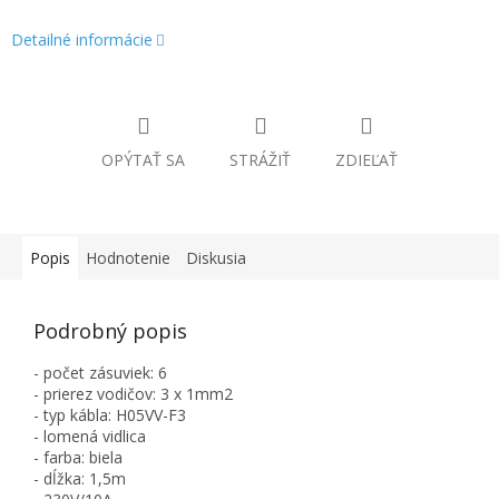
Detailné informácie
OPÝTAŤ SA
STRÁŽIŤ
ZDIEĽAŤ
Popis
Hodnotenie
Diskusia
Podrobný popis
- počet zásuviek: 6
- prierez vodičov: 3 x 1mm2
- typ kábla: H05VV-F3
- lomená vidlica
- farba: biela
- dĺžka: 1,5m