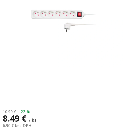
hviezdičiek.
10.99 €
–22 %
8.49 €
/ ks
6.90 € bez DPH