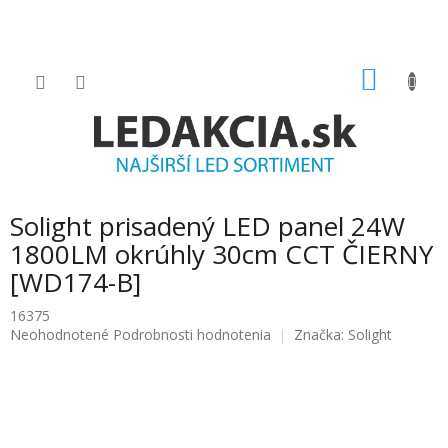
Prejsť
na
obsah
NÁKU
KOŠÍK
Solight prisadený LED panel 24W
1800LM okrúhly 30cm CCT ČIERNY
[WD174-B]
16375
Priemerné
Neohodnotené
Podrobnosti hodnotenia
Značka:
Solight
hodnotenie
produktu
je
0.0
z
5