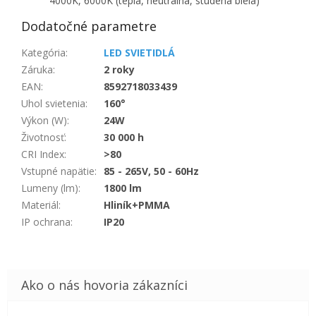
4000K, 6000K (teplá, neutrálna, studená biela)
Dodatočné parametre
Kategória
:
LED SVIETIDLÁ
Záruka
:
2 roky
EAN
:
8592718033439
Uhol svietenia
:
160°
Výkon (W)
:
24W
Životnosť
:
30 000 h
CRI Index
:
>80
Vstupné napätie
:
85 - 265V, 50 - 60Hz
Lumeny (lm)
:
1800 lm
Materiál
:
Hliník+PMMA
IP ochrana
:
IP20