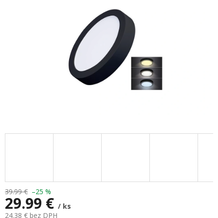
hviezdičiek.
39.99 €
–25 %
29.99 €
/ ks
24.38 € bez DPH