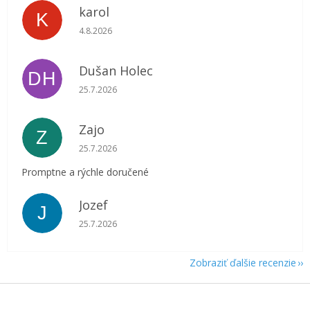
karol
K
Hodnotenie obchodu je 5 z 5 hviezdičiek.
4.8.2026
Dušan Holec
DH
Hodnotenie obchodu je 5 z 5 hviezdičiek.
25.7.2026
Zajo
Z
Hodnotenie obchodu je 5 z 5 hviezdičiek.
25.7.2026
Promptne a rýchle doručené
Jozef
J
Hodnotenie obchodu je 5 z 5 hviezdičiek.
25.7.2026
Zobraziť ďalšie recenzie
Z
á