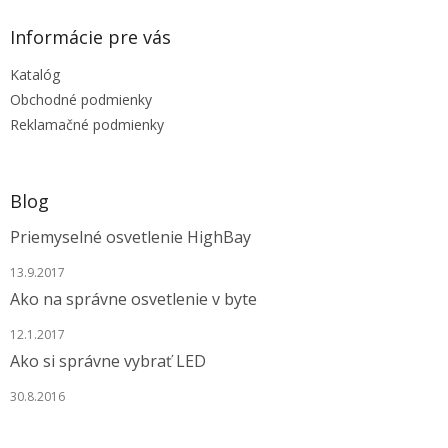
p
ä
Informácie pre vás
t
Katalóg
i
e
Obchodné podmienky
Reklamačné podmienky
Blog
Priemyselné osvetlenie HighBay
13.9.2017
Ako na správne osvetlenie v byte
12.1.2017
Ako si správne vybrať LED
30.8.2016