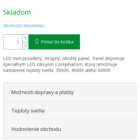
Jednotková
Skladom
cena:
Možnosti doručenia
Pridať do košíka
LED mini prisadený, stropný, okruhlý panel. Panel disponuje
špeciálnym LED zdrojom s prepínačom, ktorý umožňuje
nastavenie teploty svetla 3000K, 4000K alebo 6000K
Možnosti dopravy a platby
Teploty svetla
Hodnotenie obchodu