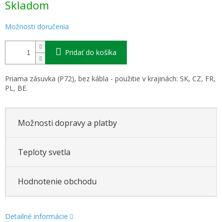
Skladom
cena:
Možnosti doručenia
Pridať do košíka
Priama zásuvka (P72), bez kábla - použitie v krajinách: SK, CZ, FR,
PL, BE.
Možnosti dopravy a platby
Teploty svetla
Hodnotenie obchodu
Detailné informácie