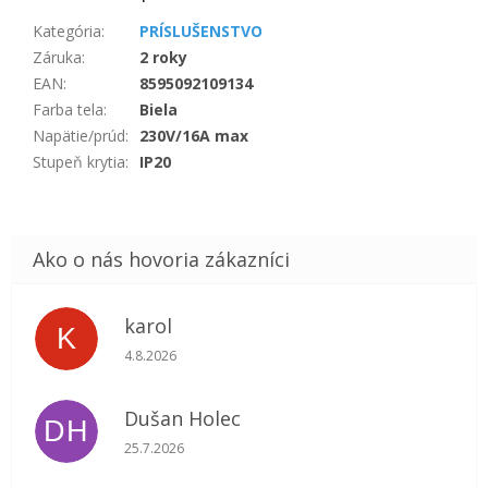
Kategória
:
PRÍSLUŠENSTVO
Záruka
:
2 roky
EAN
:
8595092109134
Farba tela
:
Biela
Napätie/prúd
:
230V/16A max
Stupeň krytia
:
IP20
karol
K
Hodnotenie obchodu je 5 z 5 hviezdičiek.
4.8.2026
Dušan Holec
DH
Hodnotenie obchodu je 5 z 5 hviezdičiek.
25.7.2026