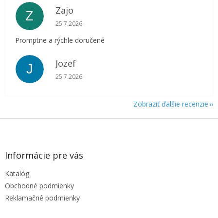
Zajo
Z
Hodnotenie obchodu je 5 z 5 hviezdičiek.
25.7.2026
Promptne a rýchle doručené
Jozef
J
Hodnotenie obchodu je 5 z 5 hviezdičiek.
25.7.2026
Zobraziť ďalšie recenzie
Z
á
p
ä
Informácie pre vás
t
Katalóg
i
e
Obchodné podmienky
Reklamačné podmienky