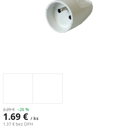
2.29 €
–26 %
1.69 €
/ ks
1.37 € bez DPH
Jednotková