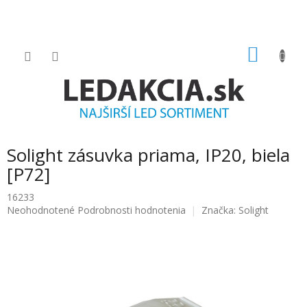
Prejsť
na
obsah
NÁKU
KOŠÍK
Solight zásuvka priama, IP20, biela
[P72]
16233
Priemerné
Neohodnotené
Podrobnosti hodnotenia
Značka:
Solight
hodnotenie
produktu
je
0.0
z
5
hviezdičiek.