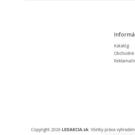
Z
á
p
ä
t
Informá
i
e
Katalóg
Obchodné
Reklamačn
Copyright 2026
LEDAKCIA.sk
. Všetky práva vyhraden