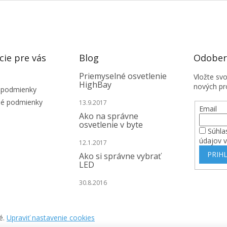
cie pre vás
Blog
Odobera
Priemyselné osvetlenie
Vložte sv
HighBay
nových pr
 podmienky
é podmienky
13.9.2017
Email
Ako na správne
osvetlenie v byte
Súhla
údajov 
12.1.2017
PRIHL
Ako si správne vybrať
LED
30.8.2016
é.
Upraviť nastavenie cookies