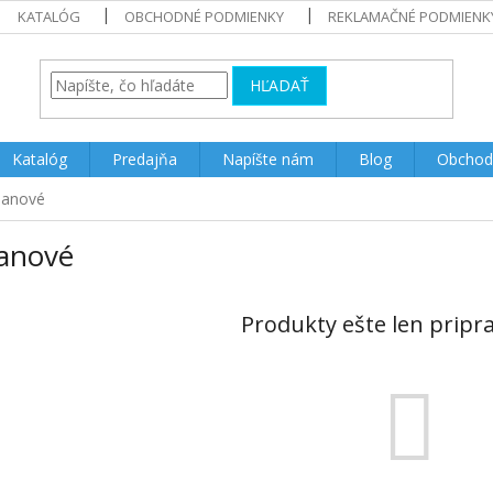
KATALÓG
OBCHODNÉ PODMIENKY
REKLAMAČNÉ PODMIENK
HĽADAŤ
Katalóg
Predajňa
Napíšte nám
Blog
Obchod
janové
janové
Produkty ešte len pripr