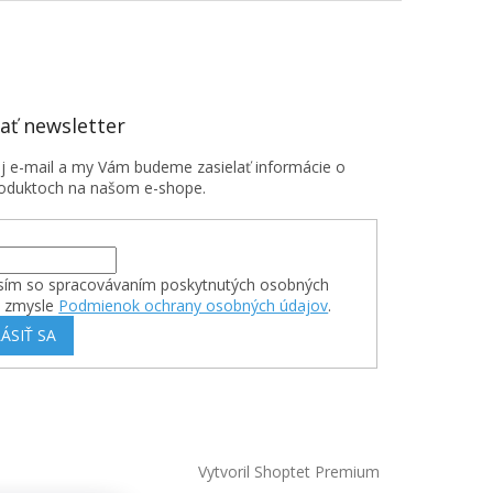
ť newsletter
oj e-mail a my Vám budeme zasielať informácie o
oduktoch na našom e-shope.
sím so spracovávaním poskytnutých osobných
v zmysle
Podmienok ochrany osobných údajov
.
ÁSIŤ SA
Vytvoril Shoptet Premium