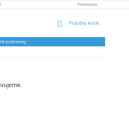
Y
Prihlásenie
NÁKUPNÝ
Prázdny košík
KOŠÍK
né podmienky
avujeme.