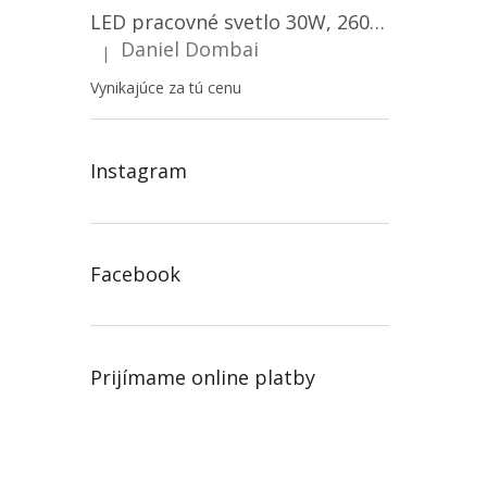
LED pracovné svetlo 30W, 2600LM, 12V/24V, IP67/2-PACK! [LB0087]
Daniel Dombai
|
Hodnotenie produktu je 5 z 5 hviezdičiek.
Vynikajúce za tú cenu
Instagram
Facebook
Prijímame online platby