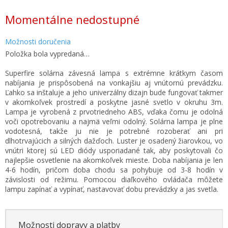
Jednotková
Momentálne nedostupné
cena:
Možnosti doručenia
Položka bola vypredaná…
Superfire solárna závesná lampa s extrémne krátkym časom
nabíjania je prispôsobená na vonkajšiu aj vnútornú prevádzku.
Ľahko sa inštaluje a jeho univerzálny dizajn bude fungovať takmer
v akomkoľvek prostredí a poskytne jasné svetlo v okruhu 3m.
Lampa je vyrobená z prvotriedneho ABS, vďaka čomu je odolná
voči opotrebovaniu a najmä veľmi odolný. Solárna lampa je plne
vodotesná, takže ju nie je potrebné rozoberať ani pri
dlhotrvajúcich a silných dažďoch. Luster je osadený žiarovkou, vo
vnútri ktorej sú LED diódy usporiadané tak, aby poskytovali čo
najlepšie osvetlenie na akomkoľvek mieste. Doba nabíjania je len
4-6 hodín, pričom doba chodu sa pohybuje od 3-8 hodín v
závislosti od režimu. Pomocou diaľkového ovládača môžete
lampu zapínať a vypínať, nastavovať dobu prevádzky a jas svetla.
Možnosti dopravy a platby