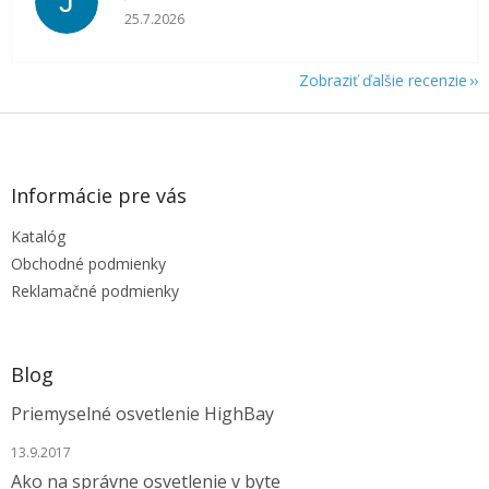
J
Hodnotenie obchodu je 5 z 5 hviezdičiek.
25.7.2026
Zobraziť ďalšie recenzie
Z
á
p
ä
Informácie pre vás
t
Katalóg
i
e
Obchodné podmienky
Reklamačné podmienky
Blog
Priemyselné osvetlenie HighBay
13.9.2017
Ako na správne osvetlenie v byte