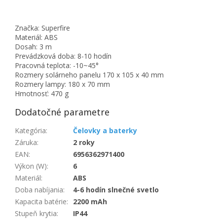
Značka: Superfire
Materiál: ABS
Dosah: 3 m
Prevádzková doba: 8-10 hodín
Pracovná teplota: -10~45°
Rozmery solárneho panelu 170 x 105 x 40 mm
Rozmery lampy: 180 x 70 mm
Hmotnosť: 470 g
Dodatočné parametre
Kategória
:
Čelovky a baterky
Záruka
:
2 roky
EAN
:
6956362971400
Výkon (W)
:
6
Materiál
:
ABS
Doba nabíjania
:
4-6 hodín slnečné svetlo
Kapacita batérie
:
2200 mAh
Stupeň krytia
:
IP44