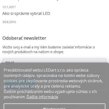
12.1.2017
Ako si správne vybrať LED
30.8.2016
Odoberať newsletter
Vložte svoj e-mail a my Vám budeme zasielať informácie o
nových produktoch na našom e-shope.
Email
Prevádzkovateľ webu LEDart s.r.o. ako správca
Súhlasím so spracovávaním poskytnutých osobných údajov
osobných údajov, spracováva na tomto webe súbory
v zmysle
Podmienok ochrany osobných údajov
.
cookies pre zlepšovanie prostredia webových stránok,
PRIHLÁSIŤ SA
pre analytické účely a pre cielenú reklamu.
Ďalším prechádzaním webu vyjadrujete súhlas s ich
používaním.
Ďalšie informácie
Vytvoril Shoptet Premium