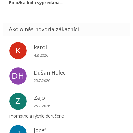
Položka bola vypredaná…
karol
K
Hodnotenie obchodu je 5 z 5 hviezdičiek.
4.8.2026
Dušan Holec
DH
Hodnotenie obchodu je 5 z 5 hviezdičiek.
25.7.2026
Zajo
Z
Hodnotenie obchodu je 5 z 5 hviezdičiek.
25.7.2026
Promptne a rýchle doručené
Jozef