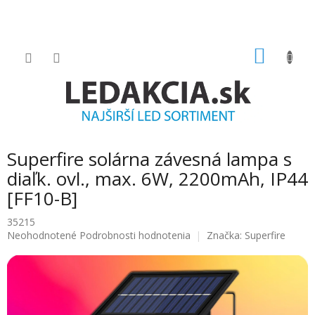
Prejsť
na
obsah
NÁKU
KOŠÍK
Superfire solárna závesná lampa s
diaľk. ovl., max. 6W, 2200mAh, IP44
[FF10-B]
35215
Priemerné
Neohodnotené
Podrobnosti hodnotenia
Značka:
Superfire
hodnotenie
produktu
je
0.0
z
5