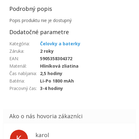
Podrobný popis
Popis produktu nie je dostupný
Dodatočné parametre
Kategória
:
Čelovky a baterky
Záruka
:
2 roky
EAN
:
5905358304372
Materiál
:
Hliníková zliatina
Čas nabíjania
:
2,5 hodiny
Batéria
:
Li-Po 1800 mAh
Pracovný čas
:
3-4 hodiny
karol
K