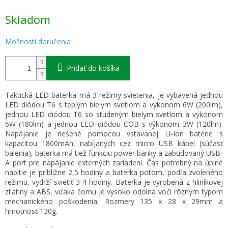
Jednotková
Skladom
cena:
Možnosti doručenia
Pridať do košíka
Taktická LED baterka má 3 režimy svietenia, je vybavená jednou
LED diódou T6 s teplým bielym svetlom a výkonom 6W (200lm),
jednou LED diódou T6 so studeným bielym svetlom a výkonom
6W (180lm) a jednou LED diódou COB s výkonom 3W (120lm).
Napájanie je riešené pomocou vstavanej Li-Ion batérie s
kapacitou 1800mAh, nabíjaných cez micro USB kábel (súčasť
balenia), baterka má tiež funkciu power banky a zabudovaný USB-
A port pre napájanie externých zariadení. Čas potrebný na úplné
nabitie je približne 2,5 hodiny a baterka potom, podľa zvoleného
režimu, vydrží svietiť 3-4 hodiny. Baterka je vyrobená z hliníkovej
zliatiny a ABS, vďaka čomu je vysoko odolná voči rôznym typom
mechanického poškodenia. Rozmery 135 x 28 x 29mm a
hmotnosť 130g.