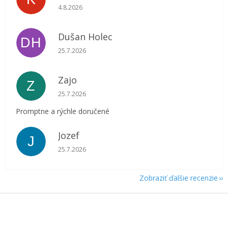
Hodnotenie obchodu je 5 z 5 hviezdičiek.
4.8.2026
Dušan Holec
DH
Hodnotenie obchodu je 5 z 5 hviezdičiek.
25.7.2026
Zajo
Z
Hodnotenie obchodu je 5 z 5 hviezdičiek.
25.7.2026
Promptne a rýchle doručené
Jozef
J
Hodnotenie obchodu je 5 z 5 hviezdičiek.
25.7.2026
Zobraziť ďalšie recenzie
Z
á
p