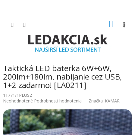
Prejsť
na
obsah
NÁKU
KOŠÍK
Taktická LED baterka 6W+6W,
200lm+180lm, nabíjanie cez USB,
1+2 zadarmo! [LA0211]
11771/1PLUS2
Priemerné
Neohodnotené
Podrobnosti hodnotenia
Značka:
KAMAR
hodnotenie
produktu
je
0.0
z
5