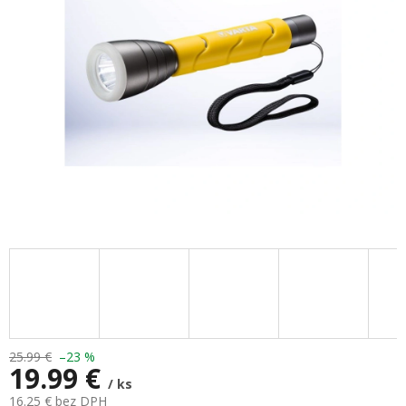
hviezdičiek.
25.99 €
–23 %
19.99 €
/ ks
16.25 € bez DPH