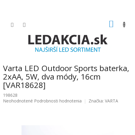
Prejsť
na
obsah
NÁKU
KOŠÍK
Varta LED Outdoor Sports baterka,
2xAA, 5W, dva módy, 16cm
[VAR18628]
198628
Priemerné
Neohodnotené
Podrobnosti hodnotenia
Značka:
VARTA
hodnotenie
produktu
je
0.0
z
5