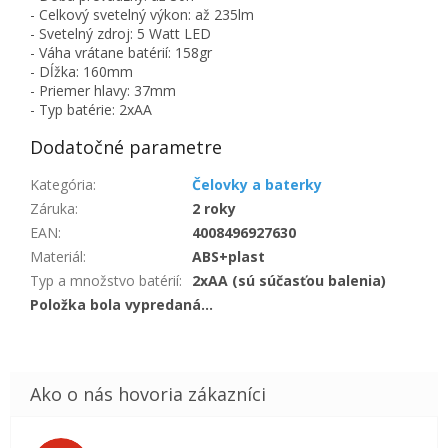
- Celkový svetelný výkon: až 235lm
- Svetelný zdroj: 5 Watt LED
- Váha vrátane batérií: 158gr
- Dĺžka: 160mm
- Priemer hlavy: 37mm
- Typ batérie: 2xAA
Dodatočné parametre
Kategória
:
Čelovky a baterky
Záruka
:
2 roky
EAN
:
4008496927630
Materiál
:
ABS+plast
Typ a množstvo batérií
:
2xAA (sú súčasťou balenia)
Položka bola vypredaná…