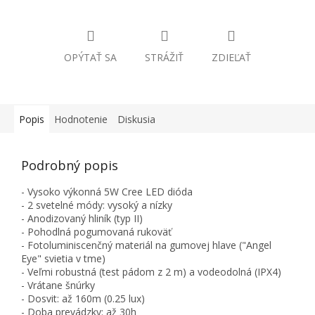
OPÝTAŤ SA
STRÁŽIŤ
ZDIEĽAŤ
Popis
Hodnotenie
Diskusia
Podrobný popis
- Vysoko výkonná 5W Cree LED dióda
- 2 svetelné módy: vysoký a nízky
- Anodizovaný hliník (typ II)
- Pohodlná pogumovaná rukoväť
- Fotoluminiscenčný materiál na gumovej hlave ("Angel
Eye" svietia v tme)
- Veľmi robustná (test pádom z 2 m) a vodeodolná (IPX4)
- Vrátane šnúrky
- Dosvit: až 160m (0.25 lux)
- Doba prevádzky: až 30h