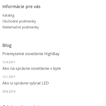
p
ä
Informácie pre vás
t
Katalóg
i
e
Obchodné podmienky
Reklamačné podmienky
Blog
Priemyselné osvetlenie HighBay
13.9.2017
Ako na správne osvetlenie v byte
12.1.2017
Ako si správne vybrať LED
30.8.2016