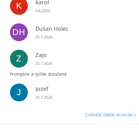
karol
K
Hodnotenie obchodu je 5 z 5 hviezdičiek.
4.8.2026
Dušan Holec
DH
Hodnotenie obchodu je 5 z 5 hviezdičiek.
25.7.2026
Zajo
Z
Hodnotenie obchodu je 5 z 5 hviezdičiek.
25.7.2026
Promptne a rýchle doručené
Jozef
J
Hodnotenie obchodu je 5 z 5 hviezdičiek.
25.7.2026
Zobraziť ďalšie recenzie
Z
á