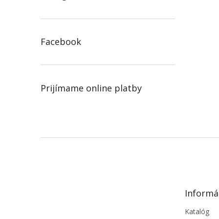
Facebook
Prijímame online platby
Z
á
p
ä
t
Informá
i
e
Katalóg