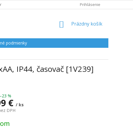
Y
Prihlásenie
NÁKUPNÝ
Prázdny košík
KOŠÍK
né podmienky
xAA, IP44, časovač [1V239]
–23 %
99 €
/ ks
 bez DPH
ová
dom