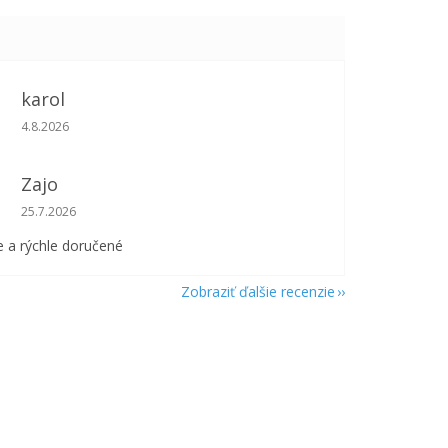
karol
Hodnotenie obchodu je 5 z 5 hviezdičiek.
4.8.2026
Zajo
Hodnotenie obchodu je 5 z 5 hviezdičiek.
25.7.2026
 a rýchle doručené
Zobraziť ďalšie recenzie