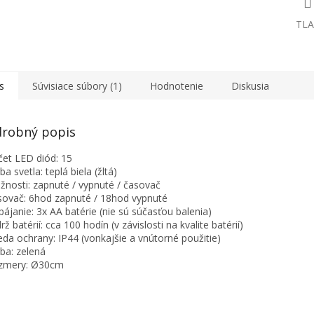
TLA
s
Súvisiace súbory (1)
Hodnotenie
Diskusia
robný popis
čet LED diód: 15
ba svetla: teplá biela (žltá)
žnosti: zapnuté / vypnuté / časovač
sovač: 6hod zapnuté / 18hod vypnuté
pájanie: 3x AA batérie (nie sú súčasťou balenia)
rž batérií: cca 100 hodín (v závislosti na kvalite batérií)
ieda ochrany: IP44 (vonkajšie a vnútorné použitie)
rba: zelená
ozmery: Ø30cm