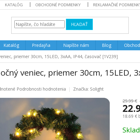
KATALÓG
OBCHODNÉ PODMIENKY
REKLAMAČNÉ PODMIENK
HĽADAŤ
Katalóg
Predajňa
Napíšte nám
Blog
Obchod
veniec, priemer 30cm, 15LED, 3xAA, IP44, časovač [1V239]
nočný veniec, priemer 30cm, 15LED, 3
rné
notené
Podrobnosti hodnotenia
Značka:
Solight
enie
u
29.99 €
22.
18.69 €
Jednotk
Skla
iek.
cena: