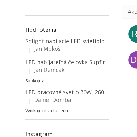
Hodnotenia
Solight nabíjacie LED svietidlo, 600lm, 2200mAh Li-Ion, USB nabíjanie [WN22]
Jan Mokoš
|
Hodnotenie produktu je 5 z 5 hviezdičiek.
LED nabíjateľná čelovka Supfire HL06, 3 módy + SOS + senzor, nabíjanie cez Micro-USB, 5W, 500lm, 300m
Jan Demcak
|
Hodnotenie produktu je 5 z 5 hviezdičiek.
Spokojný
LED pracovné svetlo 30W, 2600LM, 12V/24V, IP67/2-PACK! [LB0087]
Daniel Dombai
|
Hodnotenie produktu je 5 z 5 hviezdičiek.
Vynikajúce za tú cenu
Instagram