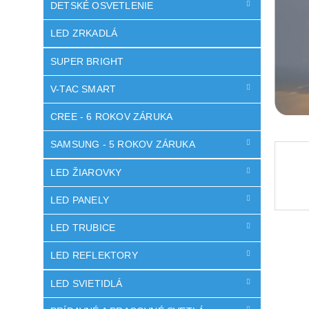
DETSKÉ OSVETLENIE
LED ZRKADLÁ
SUPER BRIGHT
V-TAC SMART
CREE - 6 ROKOV ZÁRUKA
SAMSUNG - 5 ROKOV ZÁRUKA
LED ŽIAROVKY
LED PANELY
LED TRUBICE
LED REFLEKTORY
LED SVIETIDLÁ