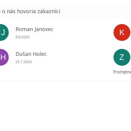
Roman Janovec
RJ
K
Hodnotenie obchodu je 5 z 5 hviezdičiek.
9.8.2026
Dušan Holec
DH
Z
Hodnotenie obchodu je 5 z 5 hviezdičiek.
25.7.2026
Promptne