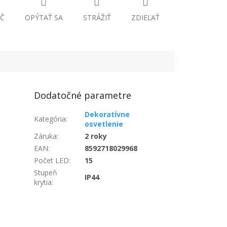
Č
OPÝTAŤ SA
STRÁŽIŤ
ZDIEĽAŤ
Dodatočné parametre
Dekoratívne
Kategória
:
osvetlenie
Záruka
:
2 roky
EAN
:
8592718029968
Počet LED
:
15
Stupeň
IP44
krytia
: