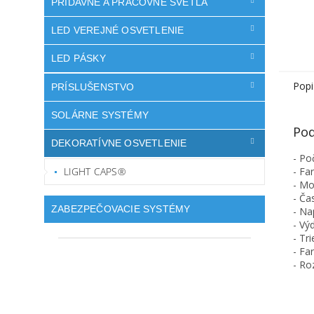
PRÍDAVNÉ A PRACOVNÉ SVETLÁ
LED VEREJNÉ OSVETLENIE
LED PÁSKY
Popi
PRÍSLUŠENSTVO
SOLÁRNE SYSTÉMY
Pod
DEKORATÍVNE OSVETLENIE
- Po
LIGHT CAPS®
- Far
- Mo
- Ča
ZABEZPEČOVACIE SYSTÉMY
- Na
- Výd
- Tr
- Fa
- R