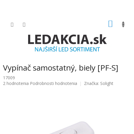
Prejsť
na
obsah
NÁKU
KOŠÍK
Vypínač samostatný, biely [PF-S]
17009
Priemerné
2 hodnotenia
Podrobnosti hodnotenia
Značka:
Solight
hodnotenie
produktu
je
4.5
z
5
hviezdičiek.