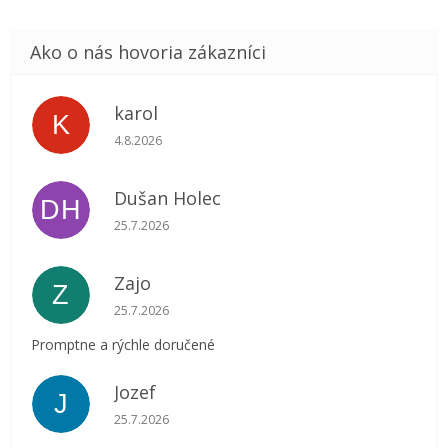
karol
K
Hodnotenie obchodu je 5 z 5 hviezdičiek.
4.8.2026
Dušan Holec
DH
Hodnotenie obchodu je 5 z 5 hviezdičiek.
25.7.2026
Zajo
Z
Hodnotenie obchodu je 5 z 5 hviezdičiek.
25.7.2026
Promptne a rýchle doručené
Jozef
J
Hodnotenie obchodu je 5 z 5 hviezdičiek.
25.7.2026