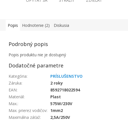
OPÝTAŤ SA
STRÁŽIŤ
ZDIEĽAŤ
Popis
Hodnotenie (2)
Diskusia
Podrobný popis
Popis produktu nie je dostupný
Dodatočné parametre
Kategória
:
PRÍSLUŠENSTVO
Záruka
:
2 roky
EAN
:
8592718022594
Materiál
:
Plast
Max.
:
575W/230V
Max. prierez vodičov
:
1mm2
Maximálna záťaž
:
2,5A/250V