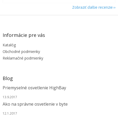
Zobraziť ďalšie recenzie
Z
á
p
ä
Informácie pre vás
t
Katalóg
i
e
Obchodné podmienky
Reklamačné podmienky
Blog
Priemyselné osvetlenie HighBay
13.9.2017
Ako na správne osvetlenie v byte
12.1.2017