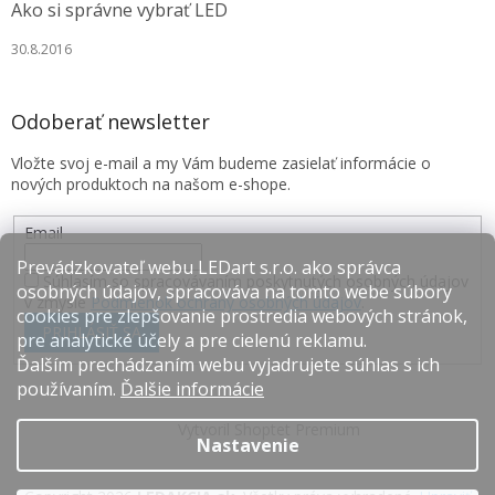
Ako si správne vybrať LED
30.8.2016
Odoberať newsletter
Vložte svoj e-mail a my Vám budeme zasielať informácie o
nových produktoch na našom e-shope.
Email
Prevádzkovateľ webu LEDart s.r.o. ako správca
Súhlasím so spracovávaním poskytnutých osobných údajov
osobných údajov, spracováva na tomto webe súbory
v zmysle
Podmienok ochrany osobných údajov
.
cookies pre zlepšovanie prostredia webových stránok,
PRIHLÁSIŤ SA
pre analytické účely a pre cielenú reklamu.
Ďalším prechádzaním webu vyjadrujete súhlas s ich
používaním.
Ďalšie informácie
Vytvoril Shoptet Premium
Nastavenie