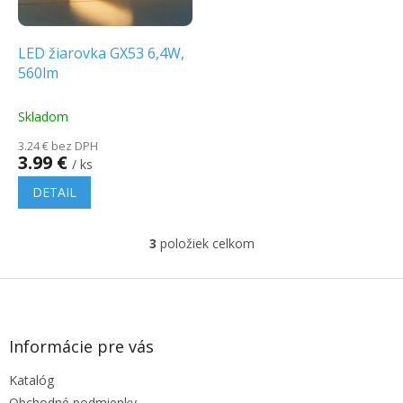
LED žiarovka GX53 6,4W,
560lm
Skladom
3.24 € bez DPH
3.99 €
/ ks
DETAIL
3
položiek celkom
O
v
l
Z
á
á
d
p
a
ä
Informácie pre vás
c
t
i
Katalóg
i
e
Obchodné podmienky