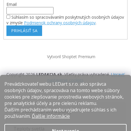
Email
Súhlasím so spracovávaním poskytnutých osobných údajov
v zmysle
Podmienok ochrany osobných údajov
.
PRIHLÁSIŤ SA
Vytvoril Shoptet Premium
Copyright 2026
LEDAKCIA.sk
. Všetky práva vyhradené.
Upraviť
nastavenie cookies
Prevádzkovateľ webu LEDart s.r.o. ako správca
osobných údajov, spracováva na tomto webe súbory
cookies pre zlepšovanie prostredia webových stránok,
pre analytické účely a pre cielenú reklamu.
Ďalším prechádzaním webu vyjadrujete súhlas s ich
Možnosti dopravy a platby
používaním.
Ďalšie informácie
Teploty svetla