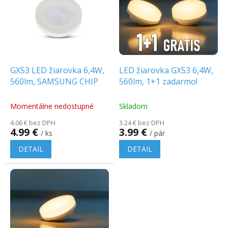
p
o
i
d
s
u
p
k
r
t
o
o
d
GX53 LED žiarovka 6,4W,
LED žiarovka GX53 6,4W,
v
u
560lm, SAMSUNG CHIP
560lm, 1+1 zadarmo!
k
t
Momentálne nedostupné
Skladom
o
4.06 € bez DPH
3.24 € bez DPH
v
4.99 €
3.99 €
/ ks
/ pár
DETAIL
DETAIL