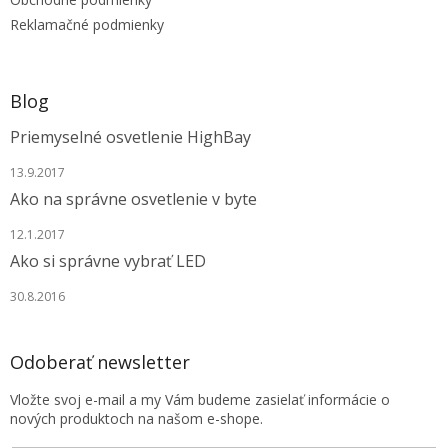
e
p
r
Reklamačné podmienky
v
k
y
v
Blog
ý
p
Priemyselné osvetlenie HighBay
i
s
13.9.2017
u
Ako na správne osvetlenie v byte
12.1.2017
Ako si správne vybrať LED
30.8.2016
Odoberať newsletter
Vložte svoj e-mail a my Vám budeme zasielať informácie o
nových produktoch na našom e-shope.