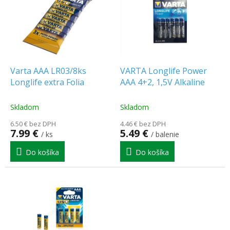
p
o
i
d
s
u
p
k
r
t
o
o
d
Varta AAA LR03/8ks
VARTA Longlife Power
v
u
Longlife extra Folia
AAA 4+2, 1,5V Alkaline
k
t
Skladom
Skladom
o
6.50 € bez DPH
4.46 € bez DPH
v
7.99 €
5.49 €
/ ks
/ balenie
Do košíka
Do košíka