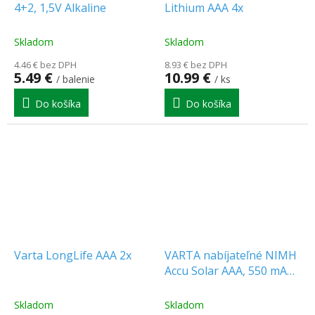
4+2, 1,5V Alkaline
Lithium AAA 4x
Skladom
Skladom
4.46 € bez DPH
8.93 € bez DPH
5.49 €
10.99 €
/ balenie
/ ks
Do košíka
Do košíka
Varta LongLife AAA 2x
VARTA nabíjateľné NIMH
Accu Solar AAA, 550 mAh,
1,2V, 2ks [VAR 56733 2x]
Skladom
Skladom