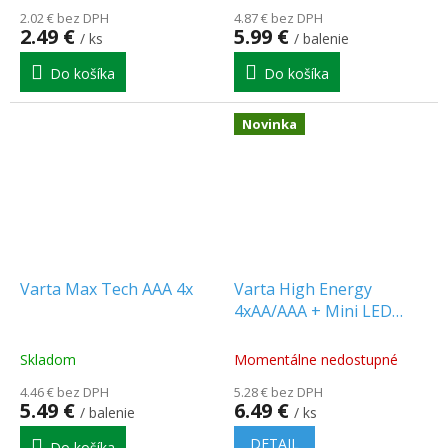
2.02 € bez DPH
4.87 € bez DPH
2.49 €
5.99 €
/ ks
/ balenie
Do košíka
Do košíka
Novinka
Varta Max Tech AAA 4x
Varta High Energy
4xAA/AAA + Mini LED
Baterka [VAR HE4+4+1]
Skladom
Momentálne nedostupné
4.46 € bez DPH
5.28 € bez DPH
5.49 €
6.49 €
/ balenie
/ ks
DETAIL
Do košíka