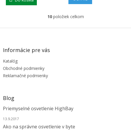
10
položiek celkom
O
v
l
Z
á
á
d
p
a
ä
Informácie pre vás
c
t
i
Katalóg
i
e
e
p
Obchodné podmienky
r
Reklamačné podmienky
v
k
y
v
Blog
ý
p
Priemyselné osvetlenie HighBay
i
s
13.9.2017
u
Ako na správne osvetlenie v byte