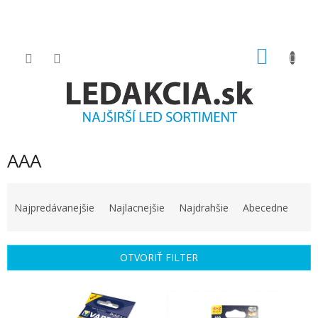
Prejsť
na
obsah
NÁKU
KOŠÍK
AAA
R
a
Najpredávanejšie
Najlacnejšie
Najdrahšie
Abecedne
d
e
n
OTVORIŤ FILTER
i
e
V
p
ý
r