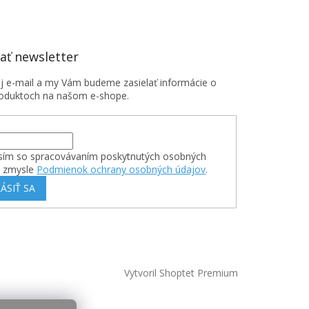
ť newsletter
oj e-mail a my Vám budeme zasielať informácie o
oduktoch na našom e-shope.
sím so spracovávaním poskytnutých osobných
v zmysle
Podmienok ochrany osobných údajov
.
ÁSIŤ SA
Vytvoril Shoptet Premium