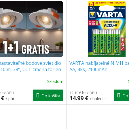
astaviteľné bodové svietidlo
VARTA nabíjateľné NiMH ba
10lm, 38°, CCT zmena farieb
AA, 4ks, 2100mAh
/4000/6500K, 1+1 zadarmo!
Skladom
Priemerné
hodnotenie
 bez DPH
produktu
12.19 € bez DPH
Do košíka
Do 
 €
14.99 €
je
/ pár
/ balenie
5.0
z
5
hviezdičiek.