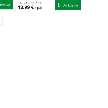
11.37 € bez DPH
košíka
Do košíka
13.99 €
/ pár