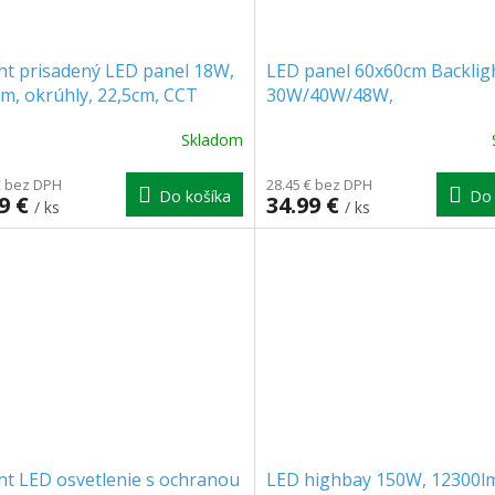
ht prisadený LED panel 18W,
LED panel 60x60cm Backlig
m, okrúhly, 22,5cm, CCT
30W/40W/48W,
72]
3600/4800/5760lm,
Skladom
3000/4000/6000K, IP20
[SLI035073CCT_PW]
€ bez DPH
28.45 € bez DPH
Do košíka
Do 
99 €
34.99 €
/ ks
/ ks
ht LED osvetlenie s ochranou
LED highbay 150W, 12300lm