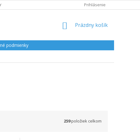
Y
Prihlásenie
NÁKUPNÝ
Prázdny košík
KOŠÍK
né podmienky
259
položiek celkom