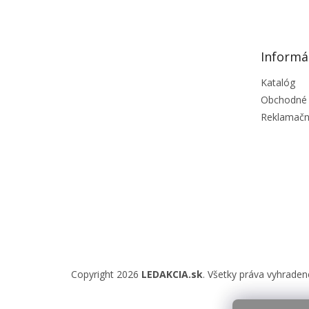
p
ä
t
Informá
i
e
Katalóg
Obchodné
Reklamačn
Copyright 2026
LEDAKCIA.sk
. Všetky práva vyhraden