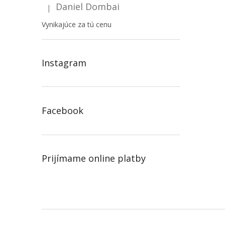
Daniel Dombai
|
Hodnotenie produktu je 5 z 5 hviezdičiek.
Vynikajúce za tú cenu
Instagram
Facebook
Prijímame online platby
Z
á