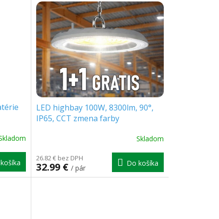
térie
LED highbay 100W, 8300lm, 90°,
IP65, CCT zmena farby
3000K/4000K/6500K, sivý, 1+1
Skladom
Skladom
zadarmo!
26.82 € bez DPH
košíka
Do košíka
32.99 €
/ pár