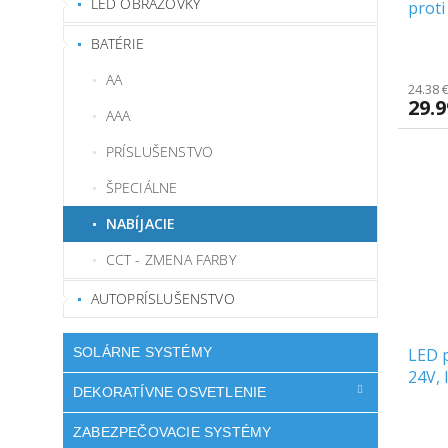
LED OBRAZOVKY
proti
CCT,
BATÉRIE
AA
24.38 
29.
AAA
PRÍSLUŠENSTVO
ŠPECIÁLNE
NABÍJACIE
CCT - ZMENA FARBY
AUTOPRÍSLUŠENSTVO
SOLÁRNE SYSTÉMY
LED 
24V, 
DEKORATÍVNE OSVETLENIE
ZABEZPEČOVACIE SYSTÉMY