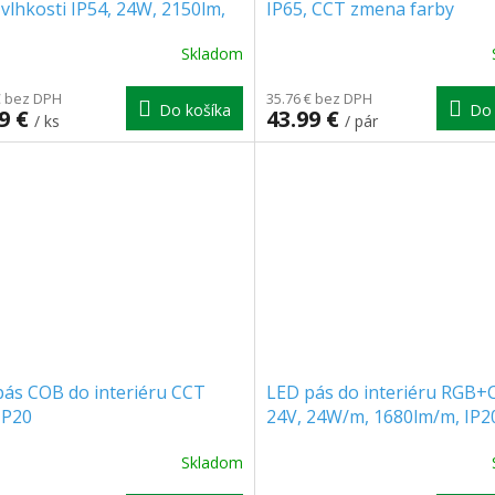
 vlhkosti IP54, 24W, 2150lm,
IP65, CCT zmena farby
 38cm [WO797]
3000K/4000K/6500K, sivý, 1
Skladom
zadarmo!
€ bez DPH
35.76 € bez DPH
Do košíka
Do 
99 €
43.99 €
/ ks
/ pár
pás COB do interiéru CCT
LED pás do interiéru RGB+
IP20
24V, 24W/m, 1680lm/m, IP2
Skladom