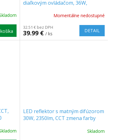
diaľkovým ovládačom, 36W,
+1
3500lm, RGB+CCT, IP20 [AD-PL-
Skladom
Momentálne nedostupné
6514WLZM/CCT]
32.51 € bez DPH
DETAIL
košíka
39.99 €
/ ks
CCT,
LED reflektor s matným difúzorom
0
30W, 2350lm, CCT zmena farby
3000K/4000K/6500K, 1+1 zadarmo!
Skladom
Skladom