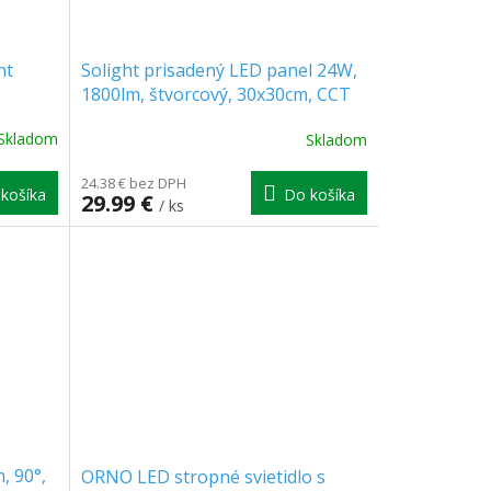
ht
Solight prisadený LED panel 24W,
1800lm, štvorcový, 30x30cm, CCT
[WD175]
Skladom
Skladom
24.38 € bez DPH
košíka
Do košíka
29.99 €
/ ks
, 90°,
ORNO LED stropné svietidlo s