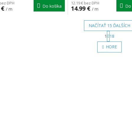
 bez DPH
12.19 € bez DPH
Do košíka
Do 
 €
14.99 €
/ m
/ m
NAČÍTAŤ 15 ĎALŠÍCH
S
1
18
t
O
r
v
HORE
á
l
n
á
k
d
o
a
v
c
a
i
n
e
i
e
p
r
v
k
y
v
ý
p