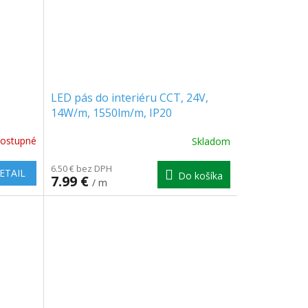
LED pás do interiéru CCT, 24V,
14W/m, 1550lm/m, IP20
ostupné
Skladom
6.50 € bez DPH
ETAIL
Do košíka
7.99 €
/ m