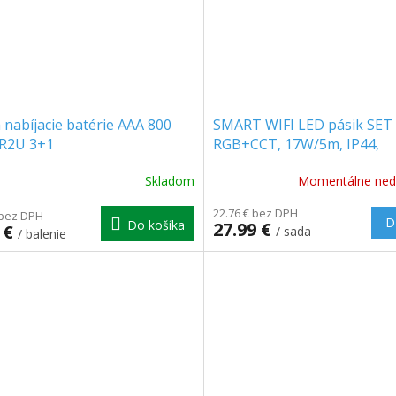
 nabíjacie batérie AAA 800
SMART WIFI LED pásik SET
R2U 3+1
RGB+CCT, 17W/5m, IP44,
Spectrum Smart/Tuya
Skladom
Momentálne ned
(5m+zdroj+ovládanie)
[WOJ+14493]
22.76 € bez DPH
 bez DPH
D
Do košíka
27.99 €
 €
/ sada
/ balenie