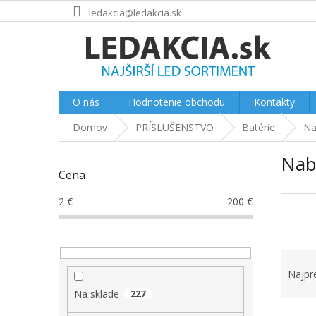
Prejsť
ledakcia@ledakcia.sk
na
obsah
O nás
Hodnotenie obchodu
Kontakty
Domov
PRÍSLUŠENSTVO
Batérie
Na
B
Nabí
o
Cena
č
n
2
€
200
€
ý
p
a
R
n
a
e
Najpr
d
l
Na sklade
227
e