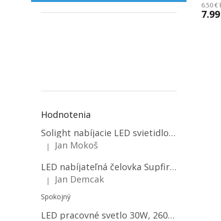
6.50 €
7.99
Hodnotenia
Solight nabíjacie LED svietidlo, 600lm, 2200mAh Li-Ion, USB nabíjanie [WN22]
Jan Mokoš
|
Hodnotenie produktu je 5 z 5 hviezdičiek.
LED nabíjateľná čelovka Supfire HL06, 3 módy + SOS + senzor, nabíjanie cez Micro-USB, 5W, 500lm, 300m
Jan Demcak
|
Hodnotenie produktu je 5 z 5 hviezdičiek.
Spokojný
LED pracovné svetlo 30W, 2600LM, 12V/24V, IP67/2-PACK! [LB0087]