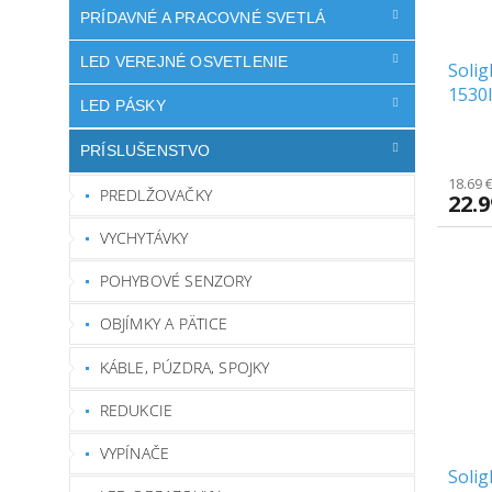
PRÍDAVNÉ A PRACOVNÉ SVETLÁ
LED VEREJNÉ OSVETLENIE
Solig
1530l
LED PÁSKY
[WD1
PRÍSLUŠENSTVO
18.69 
PREDLŽOVAČKY
22.
VYCHYTÁVKY
POHYBOVÉ SENZORY
OBJÍMKY A PÄTICE
KÁBLE, PÚZDRA, SPOJKY
REDUKCIE
VYPÍNAČE
Solig