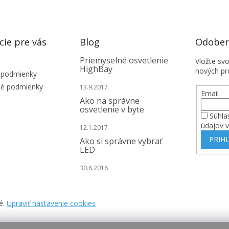
cie pre vás
Blog
Odobera
Priemyselné osvetlenie
Vložte sv
HighBay
nových pr
 podmienky
é podmienky
13.9.2017
Email
Ako na správne
osvetlenie v byte
Súhla
údajov 
12.1.2017
PRIHL
Ako si správne vybrať
LED
30.8.2016
é.
Upraviť nastavenie cookies