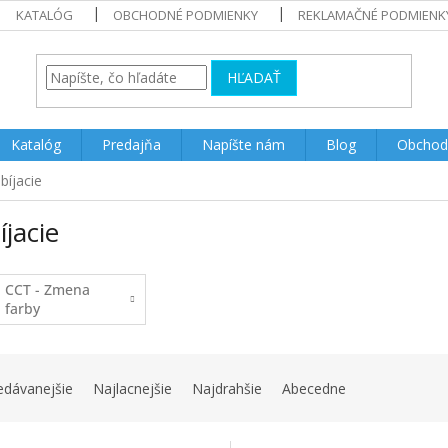
KATALÓG
OBCHODNÉ PODMIENKY
REKLAMAČNÉ PODMIENK
HĽADAŤ
Katalóg
Predajňa
Napíšte nám
Blog
Obchod
bíjacie
jacie
CCT - Zmena
farby
edávanejšie
Najlacnejšie
Najdrahšie
Abecedne