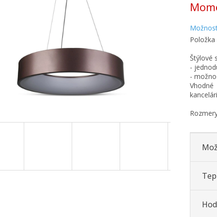
Mome
iek.
cena:
Možnost
Položka
Štýlové s
- jednod
- možnos
Vhodné 
kancelár
Rozmer
Mož
Tepl
Hod