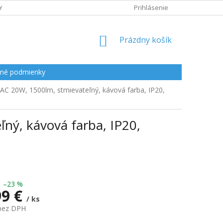
Y
Prihlásenie
NÁKUPNÝ
Prázdny košík
KOŠÍK
né podmienky
IAC 20W, 1500lm, stmievateľný, kávová farba, IP20,
ný, kávová farba, IP20,
–23 %
99 €
/ ks
 bez DPH
ová