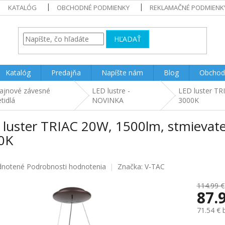
KATALÓG
OBCHODNÉ PODMIENKY
REKLAMAČNÉ PODMIENK
HĽADAŤ
Katalóg
Predajňa
Napíšte nám
Blog
Obchod
ajnové závesné
LED lustre -
LED luster TR
etidlá
NOVINKA
3000K
luster TRIAC 20W, 1500lm, stmievateľ
0K
rné
notené
Podrobnosti hodnotenia
Značka:
V-TAC
enie
u
114.99 €
87.
71.54 €
Jednotk