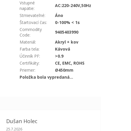
Vstupné
AC:220-240V,50Hz
napätie
:
Stmievateľné
:
Áno
Štartovací čas
:
0-100% < 1s
Commodity
9405403990
Code
:
Materiál
:
Akryl + kov
Farba tela
:
Kávová
Účinník PF
:
>0.9
Certifikáty
:
CE, EMC, ROHS
Priemer
:
Ø450mm
Položka bola vypredaná…
Dušan Holec
Hodnotenie obchodu je 5 z 5 hviezdičiek.
25.7.2026