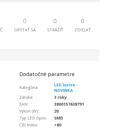
Č
OPÝTAŤ SA
STRÁŽIŤ
ZDIEĽAŤ
Dodatočné parametre
LED lustre -
Kategória
:
NOVINKA
Záruka
:
3 roky
EAN
:
3800157638791
Výkon (W)
:
20
Typ LED čipov
:
SMD
CRI Index
:
>80