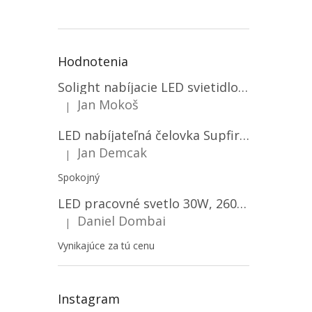
Hodnotenia
Solight nabíjacie LED svietidlo, 600lm, 2200mAh Li-Ion, USB nabíjanie [WN22]
Jan Mokoš
|
Hodnotenie produktu je 5 z 5 hviezdičiek.
LED nabíjateľná čelovka Supfire HL06, 3 módy + SOS + senzor, nabíjanie cez Micro-USB, 5W, 500lm, 300m
Jan Demcak
|
Hodnotenie produktu je 5 z 5 hviezdičiek.
Spokojný
LED pracovné svetlo 30W, 2600LM, 12V/24V, IP67/2-PACK! [LB0087]
Daniel Dombai
|
Hodnotenie produktu je 5 z 5 hviezdičiek.
Vynikajúce za tú cenu
Instagram