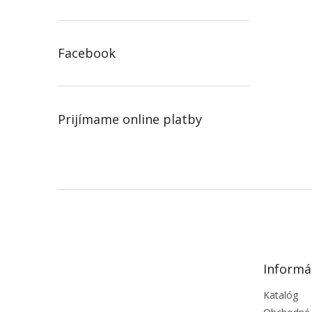
Facebook
Prijímame online platby
Z
á
p
ä
t
Informá
i
e
Katalóg