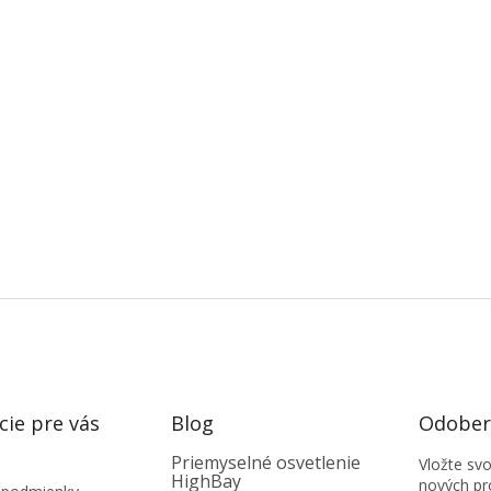
cie pre vás
Blog
Odobera
Priemyselné osvetlenie
Vložte sv
HighBay
nových pr