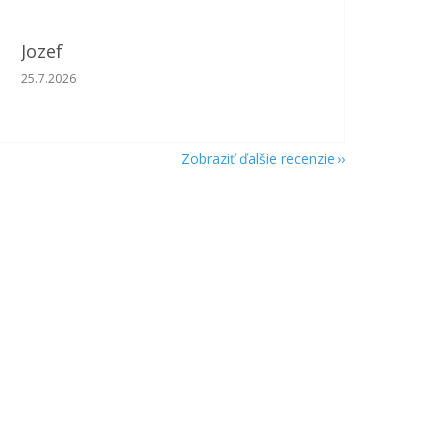
Jozef
Hodnotenie obchodu je 5 z 5 hviezdičiek.
25.7.2026
Zobraziť ďalšie recenzie