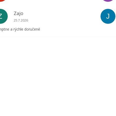
Zajo
Z
J
Hodnotenie obchodu je 5 z 5 hviezdičiek.
25.7.2026
ptne a rýchle doručené