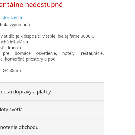
ntálne nedostupné
i doručenia
 bola vypredaná…
vietidlo je k dispozícii v teplej bielej farbe 3000K.
uchá inštalácia
ť stlmenia
pre domáce osvetlenie, hotely, reštaurácie,
ie, komerčné priestory a pod.
y: Ø450mm
nosti dopravy a platby
oty svetla
notenie obchodu