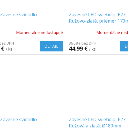
Závesné svietidlo
Závesné LED svietidlo, E27,
Ružovo-zlaté, priemer 17
Momentálne nedostupné
Momentálne ned
 bez DPH
36.58 € bez DPH
DETAIL
D
 €
44.99 €
/ ks
/ ks
Závesné svietidlo
Závesné LED svietidlo, E27,
Ružová a zlatá, Ø180mm