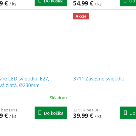
Do košíka
Do 
99 €
54.99 €
/ ks
/ ks
Akcia
né LED svietidlo, E27,
3711 Závesné svietidlo
vá zlatá, Ø230mm
Skladom
€ bez DPH
32.51 € bez DPH
Do košíka
Do 
99 €
39.99 €
/ ks
/ ks
O
v