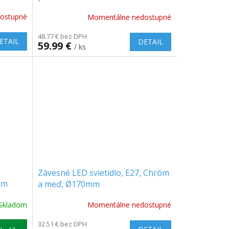
ostupné
Momentálne nedostupné
48.77 € bez DPH
ETAIL
DETAIL
59.99 €
/ ks
Závesné LED svietidlo, E27, Chróm
mm
a meď, Ø170mm
Skladom
Momentálne nedostupné
32.51 € bez DPH