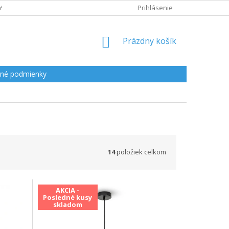
Y
Prihlásenie
NÁKUPNÝ
Prázdny košík
KOŠÍK
né podmienky
14
položiek celkom
AKCIA -
Posledné kusy
skladom