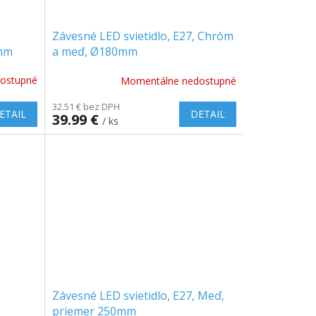
Závesné LED svietidlo, E27, Chróm
0mm
a meď, Ø180mm
ostupné
Momentálne nedostupné
32.51 € bez DPH
ETAIL
DETAIL
39.99 €
/ ks
Závesné LED svietidlo, E27, Meď,
priemer 250mm