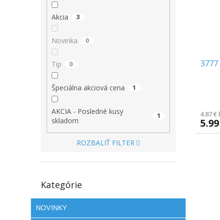
s
r
p
o
Akcia
3
r
d
o
u
Novinka
0
d
k
u
t
3777 
k
o
Tip
0
t
v
o
Špeciálna akciová cena
1
v
AKCIA - Posledné kusy
4.87 €
1
skladom
5.99
ROZBALIŤ FILTER
Preskočiť
Kategórie
kategórie
NOVINKY