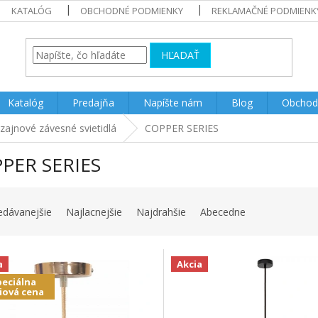
KATALÓG
OBCHODNÉ PODMIENKY
REKLAMAČNÉ PODMIENK
HĽADAŤ
Katalóg
Predajňa
Napíšte nám
Blog
Obchod
zajnové závesné svietidlá
COPPER SERIES
PER SERIES
edávanejšie
Najlacnejšie
Najdrahšie
Abecedne
a
Akcia
peciálna
iová cena