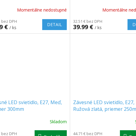
Momentálne nedostupné
Momentálne ned
€ bez DPH
32.51 € bez DPH
DETAIL
D
99 €
39.99 €
/ ks
/ ks
né LED svietidlo, E27, Meď,
Závesné LED svietidlo, E27,
mer 300mm
Ružová zlatá, priemer 250
Skladom
€ bez DPH
44.71 € bez DPH