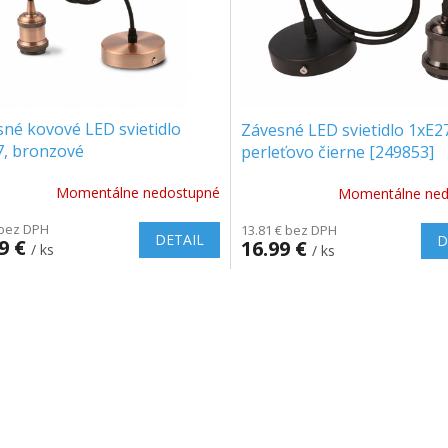
né kovové LED svietidlo
Závesné LED svietidlo 1xE2
7, bronzové
perleťovo čierne [249853]
Momentálne nedostupné
Momentálne ned
 bez DPH
13.81 € bez DPH
DETAIL
D
99 €
16.99 €
/ ks
/ ks
O
v
l
á
d
a
c
i
e