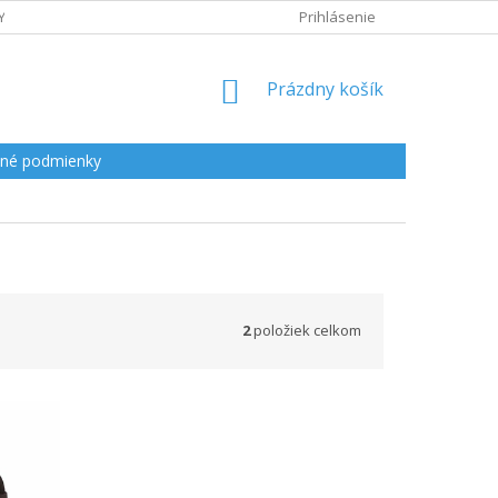
Y
Prihlásenie
NÁKUPNÝ
Prázdny košík
KOŠÍK
né podmienky
2
položiek celkom