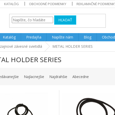
KATALÓG
OBCHODNÉ PODMIENKY
REKLAMAČNÉ PODMIENK
HĽADAŤ
Katalóg
Predajňa
Napíšte nám
Blog
Obchod
zajnové závesné svietidlá
METAL HOLDER SERIES
AL HOLDER SERIES
edávanejšie
Najlacnejšie
Najdrahšie
Abecedne