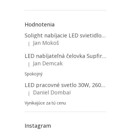
Hodnotenia
Solight nabíjacie LED svietidlo, 600lm, 2200mAh Li-Ion, USB nabíjanie [WN22]
Jan Mokoš
|
Hodnotenie produktu je 5 z 5 hviezdičiek.
LED nabíjateľná čelovka Supfire HL06, 3 módy + SOS + senzor, nabíjanie cez Micro-USB, 5W, 500lm, 300m
Jan Demcak
|
Hodnotenie produktu je 5 z 5 hviezdičiek.
Spokojný
LED pracovné svetlo 30W, 2600LM, 12V/24V, IP67/2-PACK! [LB0087]
Daniel Dombai
|
Hodnotenie produktu je 5 z 5 hviezdičiek.
Vynikajúce za tú cenu
Instagram