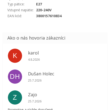
Typ pätice
:
E27
Vstupné napätie
:
220-240V
EAN kód
:
3800157610834
karol
K
Hodnotenie obchodu je 5 z 5 hviezdičiek.
4.8.2026
Dušan Holec
DH
Hodnotenie obchodu je 5 z 5 hviezdičiek.
25.7.2026
Zajo
Z
Hodnotenie obchodu je 5 z 5 hviezdičiek.
25.7.2026
Promptne a rýchle doručené