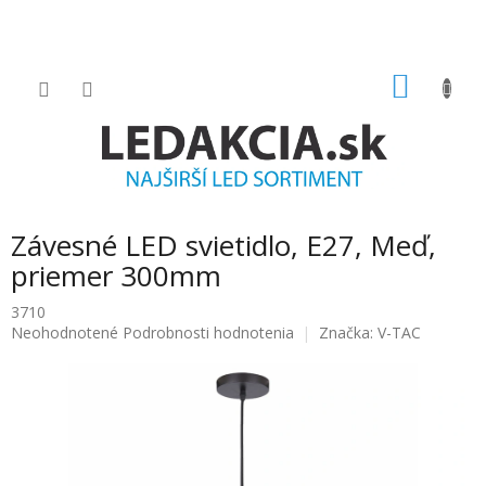
Prejsť
na
obsah
NÁKU
KOŠÍK
Závesné LED svietidlo, E27, Meď,
priemer 300mm
3710
Priemerné
Neohodnotené
Podrobnosti hodnotenia
Značka:
V-TAC
hodnotenie
produktu
je
0.0
z
5
hviezdičiek.