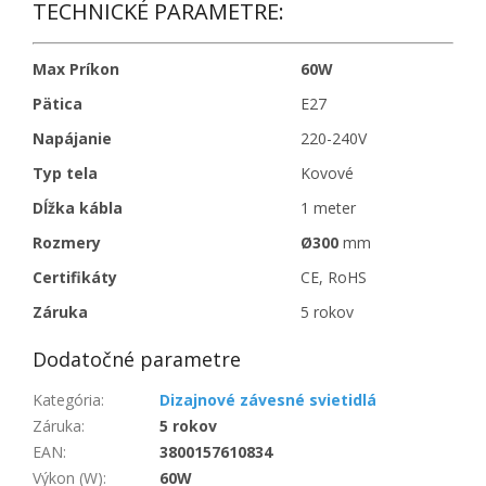
TECHNICKÉ PARAMETRE:
Max Príkon
60W
Pätica
E27
Napájanie
220-240V
Typ tela
Kovové
Dĺžka kábla
1 meter
Rozmery
Ø300
mm
Certifikáty
CE, RoHS
Záruka
5 rokov
Dodatočné parametre
Kategória
:
Dizajnové závesné svietidlá
Záruka
:
5 rokov
EAN
:
3800157610834
Výkon (W)
:
60W