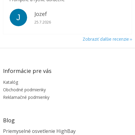
Jozef
J
Hodnotenie obchodu je 5 z 5 hviezdičiek.
25.7.2026
Zobraziť ďalšie recenzie
Z
á
p
ä
Informácie pre vás
t
Katalóg
i
e
Obchodné podmienky
Reklamačné podmienky
Blog
Priemyselné osvetlenie HighBay