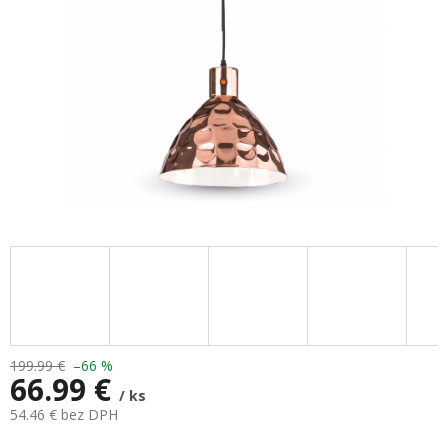
199.99 €
–66 %
66.99 €
/ ks
54.46 € bez DPH
Jednotková