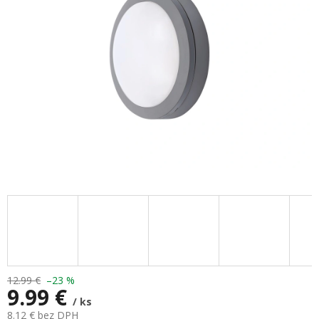
hviezdičiek.
12.99 €
–23 %
9.99 €
/ ks
8.12 € bez DPH