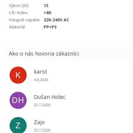
Výkon (W)
:
13
CRI Index
:
>80
Vstupné napätie
:
220-240V AC
Materiál
:
PP+PS
karol
K
Hodnotenie obchodu je 5 z 5 hviezdičiek.
4.8.2026
Dušan Holec
DH
Hodnotenie obchodu je 5 z 5 hviezdičiek.
25.7.2026
Zajo
Z
Hodnotenie obchodu je 5 z 5 hviezdičiek.
25.7.2026