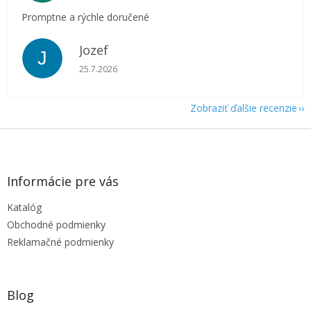
Promptne a rýchle doručené
Jozef
J
Hodnotenie obchodu je 5 z 5 hviezdičiek.
25.7.2026
Zobraziť ďalšie recenzie
Z
á
p
ä
Informácie pre vás
t
Katalóg
i
e
Obchodné podmienky
Reklamačné podmienky
Blog