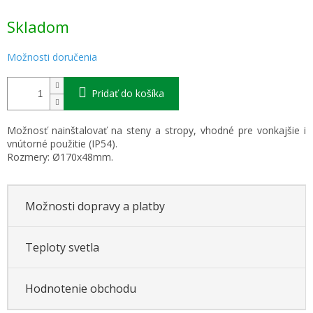
Jednotková
Skladom
cena:
Možnosti doručenia
Pridať do košíka
Možnosť nainštalovať na steny a stropy, vhodné pre vonkajšie i
vnútorné použitie (IP54).
Rozmery: Ø170x48mm.
Možnosti dopravy a platby
Teploty svetla
Hodnotenie obchodu