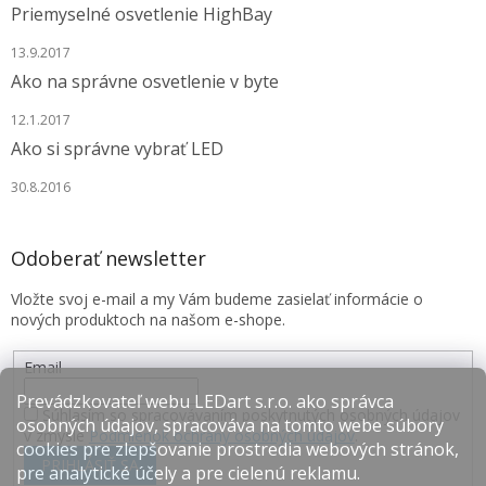
Priemyselné osvetlenie HighBay
13.9.2017
Ako na správne osvetlenie v byte
12.1.2017
Ako si správne vybrať LED
30.8.2016
Odoberať newsletter
Vložte svoj e-mail a my Vám budeme zasielať informácie o
nových produktoch na našom e-shope.
Email
Prevádzkovateľ webu LEDart s.r.o. ako správca
Súhlasím so spracovávaním poskytnutých osobných údajov
osobných údajov, spracováva na tomto webe súbory
v zmysle
Podmienok ochrany osobných údajov
.
cookies pre zlepšovanie prostredia webových stránok,
PRIHLÁSIŤ SA
pre analytické účely a pre cielenú reklamu.