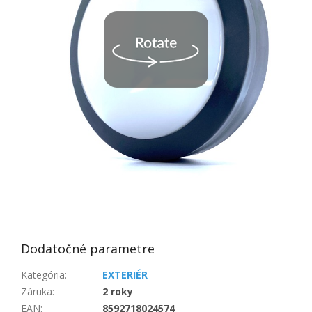
Dodatočné parametre
Kategória
:
EXTERIÉR
Záruka
:
2 roky
EAN
:
8592718024574