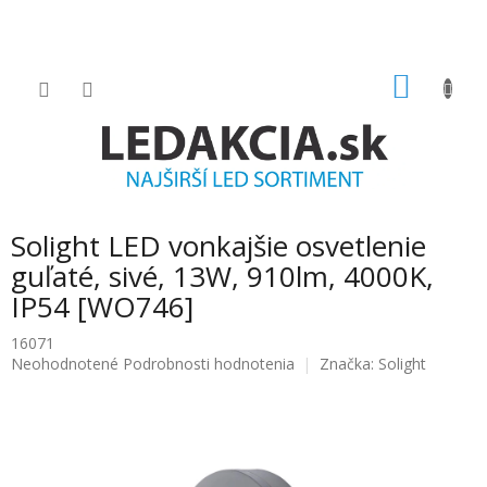
Prejsť
na
obsah
NÁKU
KOŠÍK
Solight LED vonkajšie osvetlenie
guľaté, sivé, 13W, 910lm, 4000K,
IP54 [WO746]
16071
Priemerné
Neohodnotené
Podrobnosti hodnotenia
Značka:
Solight
hodnotenie
produktu
je
0.0
z
5