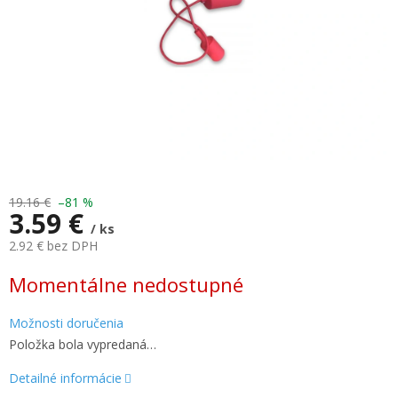
19.16 €
–81 %
3.59 €
/ ks
2.92 € bez DPH
Jednotková
Momentálne nedostupné
cena:
Možnosti doručenia
Položka bola vypredaná…
Detailné informácie