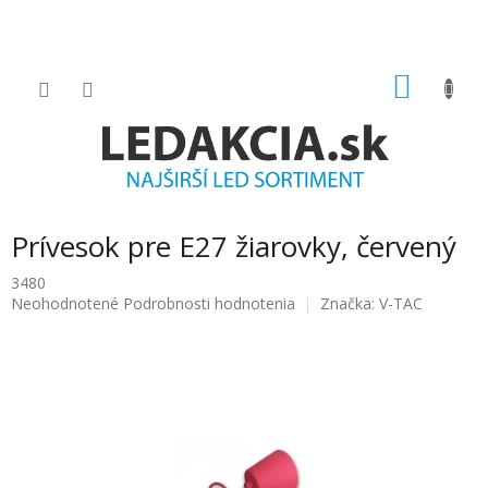
Prejsť
na
obsah
NÁKU
KOŠÍK
Prívesok pre E27 žiarovky, červený
3480
Priemerné
Neohodnotené
Podrobnosti hodnotenia
Značka:
V-TAC
hodnotenie
produktu
je
0.0
z
5
hviezdičiek.