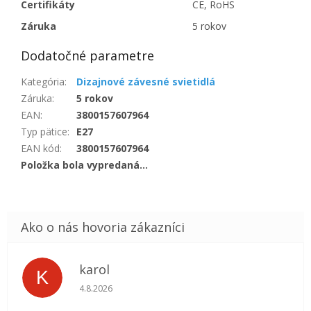
Certifikáty
CE, RoHS
Záruka
5 rokov
Dodatočné parametre
Kategória
:
Dizajnové závesné svietidlá
Záruka
:
5 rokov
EAN
:
3800157607964
Typ pätice
:
E27
EAN kód
:
3800157607964
Položka bola vypredaná…
karol
K
Hodnotenie obchodu je 5 z 5 hviezdičiek.
4.8.2026