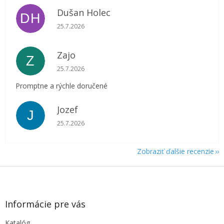
Dušan Holec
DH
Hodnotenie obchodu je 5 z 5 hviezdičiek.
25.7.2026
Zajo
Z
Hodnotenie obchodu je 5 z 5 hviezdičiek.
25.7.2026
Promptne a rýchle doručené
Jozef
J
Hodnotenie obchodu je 5 z 5 hviezdičiek.
25.7.2026
Zobraziť ďalšie recenzie
Z
á
p
ä
Informácie pre vás
t
Katalóg