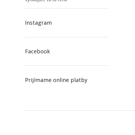
Instagram
Facebook
Prijímame online platby
Z
á
p
ä