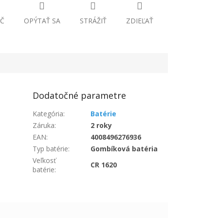
Č
OPÝTAŤ SA
STRÁŽIŤ
ZDIEĽAŤ
Dodatočné parametre
Kategória
:
Batérie
Záruka
:
2 roky
EAN
:
4008496276936
Typ batérie
:
Gombíková batéria
Veľkosť
CR 1620
batérie
: