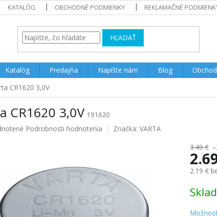
KATALÓG
OBCHODNÉ PODMIENKY
REKLAMAČNÉ PODMIENK
HĽADAŤ
Katalóg
Predajňa
Napíšte nám
Blog
Obchod
rta CR1620 3,0V
ta CR1620 3,0V
191620
rné
notené
Podrobnosti hodnotenia
Značka:
VARTA
enie
u
3.49 €
–
2.6
2.19 € 
Jednotk
Skla
iek.
cena:
Možnost