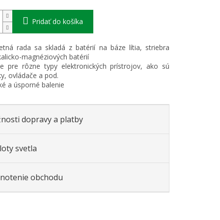
Pridať do košíka
tná rada sa skladá z batérií na báze lítia, striebra
kalicko-magnéziových batérií
ie pre rôzne typy elektronických prístrojov, ako sú
ky, ovládače a pod.
cké a úsporné balenie
nosti dopravy a platby
oty svetla
notenie obchodu