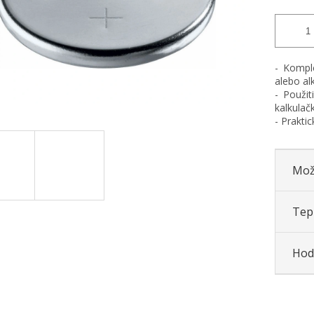
- Komple
alebo al
- Použit
kalkulač
- Prakti
Mož
Tepl
Hod