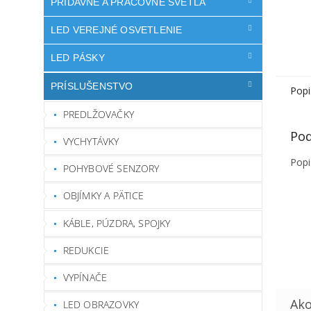
PRÍDAVNÉ A PRACOVNÉ SVETLÁ
LED VEREJNÉ OSVETLENIE
LED PÁSKY
PRÍSLUŠENSTVO
Popi
PREDLŽOVAČKY
Pod
VYCHYTÁVKY
Popi
POHYBOVÉ SENZORY
OBJÍMKY A PÄTICE
KÁBLE, PÚZDRA, SPOJKY
REDUKCIE
VYPÍNAČE
LED OBRAZOVKY