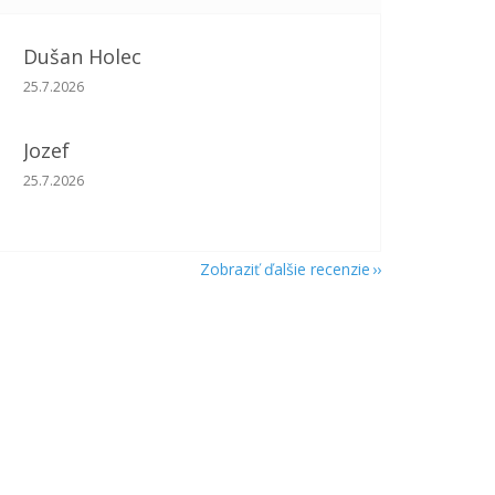
Dušan Holec
Hodnotenie obchodu je 5 z 5 hviezdičiek.
25.7.2026
Jozef
Hodnotenie obchodu je 5 z 5 hviezdičiek.
25.7.2026
Zobraziť ďalšie recenzie