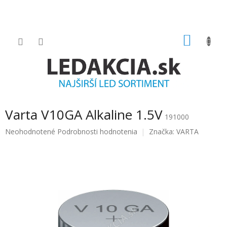
Prejsť
na
obsah
NÁKU
KOŠÍK
Varta V10GA Alkaline 1.5V
191000
Priemerné
Neohodnotené
Podrobnosti hodnotenia
Značka:
VARTA
hodnotenie
produktu
je
0.0
z
5
hviezdičiek.