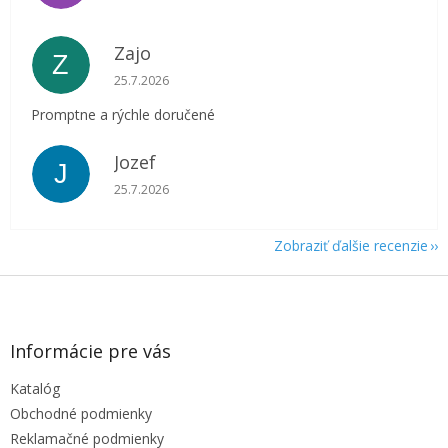
Zajo
Z
Hodnotenie obchodu je 5 z 5 hviezdičiek.
25.7.2026
Promptne a rýchle doručené
Jozef
J
Hodnotenie obchodu je 5 z 5 hviezdičiek.
25.7.2026
Zobraziť ďalšie recenzie
Z
á
p
ä
Informácie pre vás
t
Katalóg
i
e
Obchodné podmienky
Reklamačné podmienky