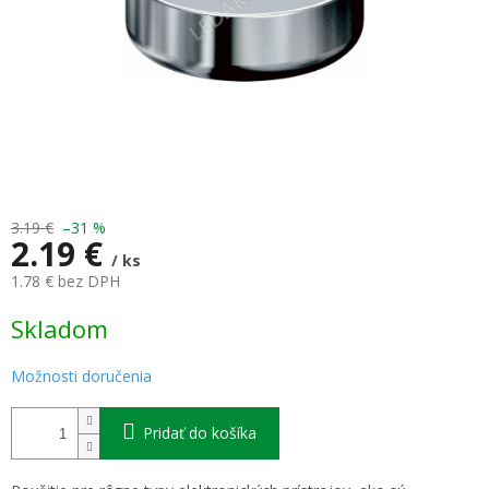
3.19 €
–31 %
2.19 €
/ ks
1.78 € bez DPH
Jednotková
Skladom
cena:
Možnosti doručenia
Pridať do košíka