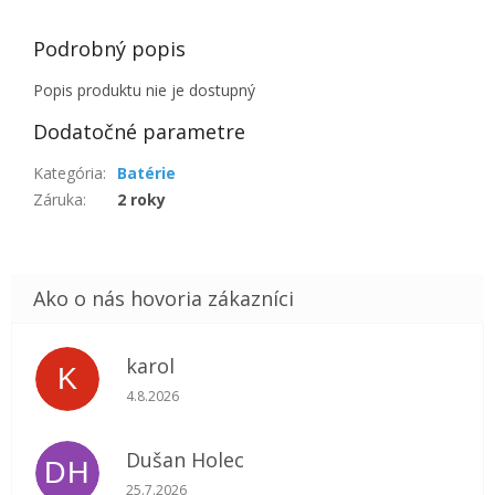
Podrobný popis
Popis produktu nie je dostupný
Dodatočné parametre
Kategória
:
Batérie
Záruka
:
2 roky
karol
K
Hodnotenie obchodu je 5 z 5 hviezdičiek.
4.8.2026
Dušan Holec
DH
Hodnotenie obchodu je 5 z 5 hviezdičiek.
25.7.2026