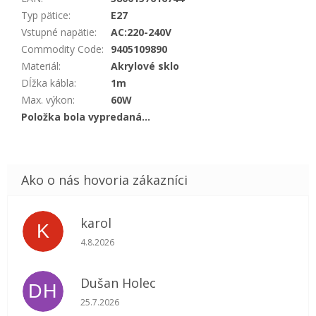
Typ pätice
:
E27
Vstupné napätie
:
AC:220-240V
Commodity Code
:
9405109890
Materiál
:
Akrylové sklo
Dĺžka kábla
:
1m
Max. výkon
:
60W
Položka bola vypredaná…
karol
K
Hodnotenie obchodu je 5 z 5 hviezdičiek.
4.8.2026
Dušan Holec
DH
Hodnotenie obchodu je 5 z 5 hviezdičiek.
25.7.2026