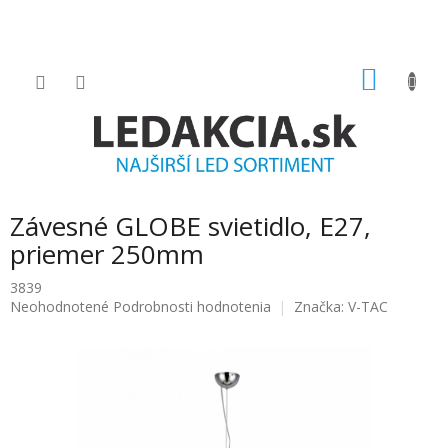
Prejsť
na
obsah
NÁKU
KOŠÍK
Závesné GLOBE svietidlo, E27,
priemer 250mm
3839
Priemerné
Neohodnotené
Podrobnosti hodnotenia
Značka:
V-TAC
hodnotenie
produktu
je
0.0
z
5
hviezdičiek.