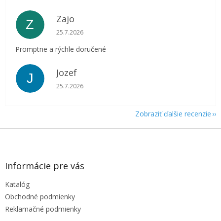
Zajo
Z
Hodnotenie obchodu je 5 z 5 hviezdičiek.
25.7.2026
Promptne a rýchle doručené
Jozef
J
Hodnotenie obchodu je 5 z 5 hviezdičiek.
25.7.2026
Zobraziť ďalšie recenzie
Z
á
p
ä
Informácie pre vás
t
Katalóg
i
e
Obchodné podmienky
Reklamačné podmienky