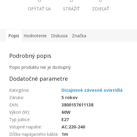
OPÝTAŤ SA
STRÁŽIŤ
ZDIEĽAŤ
Popis
Hodnotenie
Diskusia
Značka
Podrobný popis
Popis produktu nie je dostupný
Dodatočné parametre
Kategória
:
Dizajnové závesné svietidlá
Záruka
:
5 rokov
EAN
:
3800157611138
Výkon (W)
:
60W
Typ pätice
:
E27
Vstupné napätie
:
AC:220-240
Dĺžka napájacieho kábla
:
1m