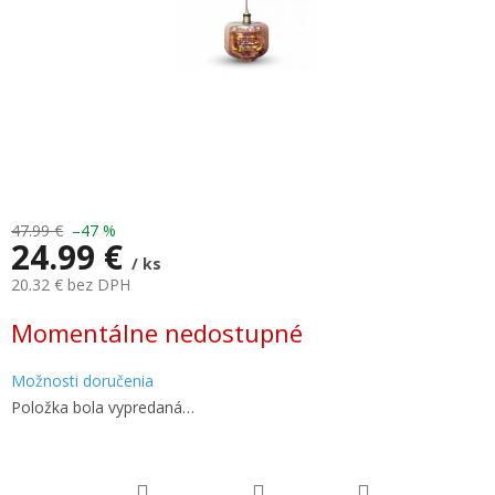
47.99 €
–47 %
24.99 €
/ ks
20.32 € bez DPH
Jednotková
Momentálne nedostupné
cena:
Možnosti doručenia
Položka bola vypredaná…