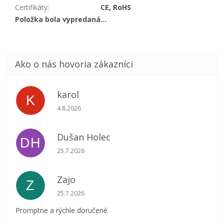
Certifikáty
:
CE, RoHS
Položka bola vypredaná…
karol
K
Hodnotenie obchodu je 5 z 5 hviezdičiek.
4.8.2026
Dušan Holec
DH
Hodnotenie obchodu je 5 z 5 hviezdičiek.
25.7.2026
Zajo
Z
Hodnotenie obchodu je 5 z 5 hviezdičiek.
25.7.2026
Promptne a rýchle doručené