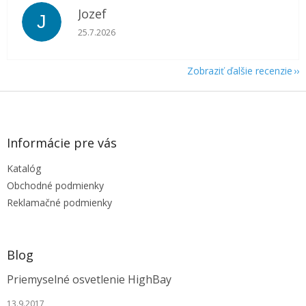
Jozef
J
Hodnotenie obchodu je 5 z 5 hviezdičiek.
25.7.2026
Zobraziť ďalšie recenzie
Z
á
p
ä
Informácie pre vás
t
Katalóg
i
e
Obchodné podmienky
Reklamačné podmienky
Blog
Priemyselné osvetlenie HighBay
13.9.2017