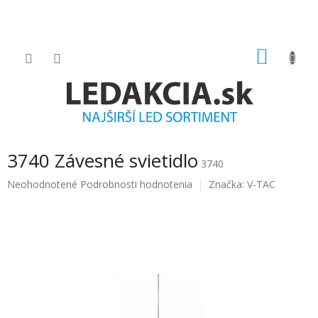
Prejsť
na
obsah
NÁKU
KOŠÍK
3740 Závesné svietidlo
3740
Priemerné
Neohodnotené
Podrobnosti hodnotenia
Značka:
V-TAC
hodnotenie
produktu
je
0.0
z
5
hviezdičiek.