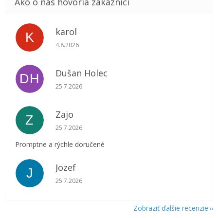
karol
K
Hodnotenie obchodu je 5 z 5 hviezdičiek.
4.8.2026
Dušan Holec
DH
Hodnotenie obchodu je 5 z 5 hviezdičiek.
25.7.2026
Zajo
Z
Hodnotenie obchodu je 5 z 5 hviezdičiek.
25.7.2026
Promptne a rýchle doručené
Jozef
J
Hodnotenie obchodu je 5 z 5 hviezdičiek.
25.7.2026
Zobraziť ďalšie recenzie