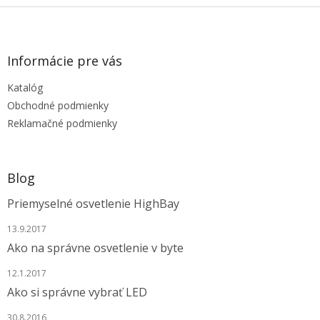
Z
á
p
ä
Informácie pre vás
t
Katalóg
i
e
Obchodné podmienky
Reklamačné podmienky
Blog
Priemyselné osvetlenie HighBay
13.9.2017
Ako na správne osvetlenie v byte
12.1.2017
Ako si správne vybrať LED
30.8.2016