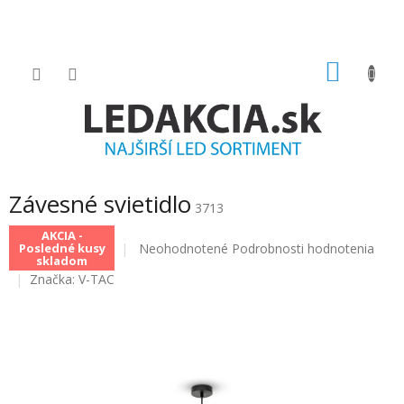
Prejsť
na
obsah
NÁKU
KOŠÍK
Závesné svietidlo
3713
AKCIA -
Priemerné
Neohodnotené
Podrobnosti hodnotenia
Posledné kusy
skladom
hodnotenie
Značka:
V-TAC
produktu
je
0.0
z
5
hviezdičiek.