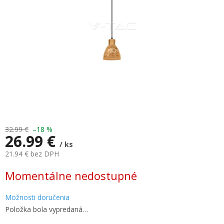
32.99 €
–18 %
26.99 €
/ ks
21.94 € bez DPH
Jednotková
Momentálne nedostupné
cena:
Možnosti doručenia
Položka bola vypredaná…