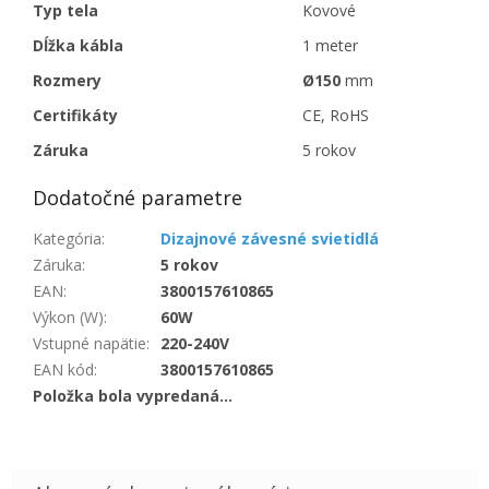
Typ tela
Kovové
Dĺžka kábla
1 meter
Rozmery
Ø150
mm
Certifikáty
CE, RoHS
Záruka
5 rokov
Dodatočné parametre
Kategória
:
Dizajnové závesné svietidlá
Záruka
:
5 rokov
EAN
:
3800157610865
Výkon (W)
:
60W
Vstupné napätie
:
220-240V
EAN kód
:
3800157610865
Položka bola vypredaná…