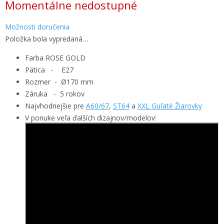
Momentálne nedostupné
cena:
Možnosti doručenia
Položka bola vypredaná…
Farba ROSE GOLD
Pätica - E27
Rozmer - Ø170 mm
Záruka - 5 rokov
Najvhodnejšie pre
A60/67
,
ST64
a
XXL Guľaté Žiarovky
V ponuke veľa ďalších dizajnov/modelov: