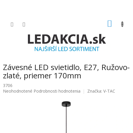
Prejsť
na
obsah
NÁKU
KOŠÍK
Závesné LED svietidlo, E27, Ružovo-
zlaté, priemer 170mm
3706
Priemerné
Neohodnotené
Podrobnosti hodnotenia
Značka:
V-TAC
hodnotenie
produktu
je
0.0
z
5
hviezdičiek.