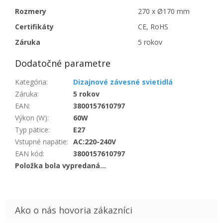
Rozmery
270 x Ø170 mm
Certifikáty
CE, RoHS
Záruka
5 rokov
Dodatočné parametre
Kategória
:
Dizajnové závesné svietidlá
Záruka
:
5 rokov
EAN
:
3800157610797
Výkon (W)
:
60W
Typ pätice
:
E27
Vstupné napätie
:
AC:220-240V
EAN kód
:
3800157610797
Položka bola vypredaná…