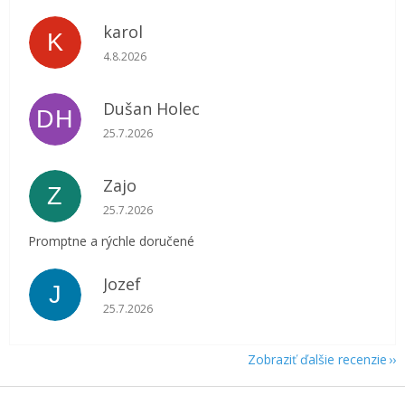
karol
K
Hodnotenie obchodu je 5 z 5 hviezdičiek.
4.8.2026
Dušan Holec
DH
Hodnotenie obchodu je 5 z 5 hviezdičiek.
25.7.2026
Zajo
Z
Hodnotenie obchodu je 5 z 5 hviezdičiek.
25.7.2026
Promptne a rýchle doručené
Jozef
J
Hodnotenie obchodu je 5 z 5 hviezdičiek.
25.7.2026
Zobraziť ďalšie recenzie
Z