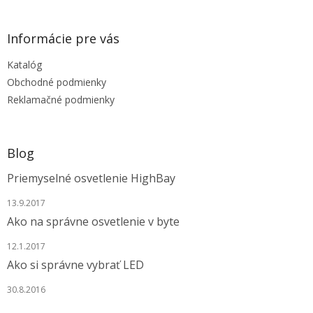
á
p
ä
Informácie pre vás
t
Katalóg
i
e
Obchodné podmienky
Reklamačné podmienky
Blog
Priemyselné osvetlenie HighBay
13.9.2017
Ako na správne osvetlenie v byte
12.1.2017
Ako si správne vybrať LED
30.8.2016